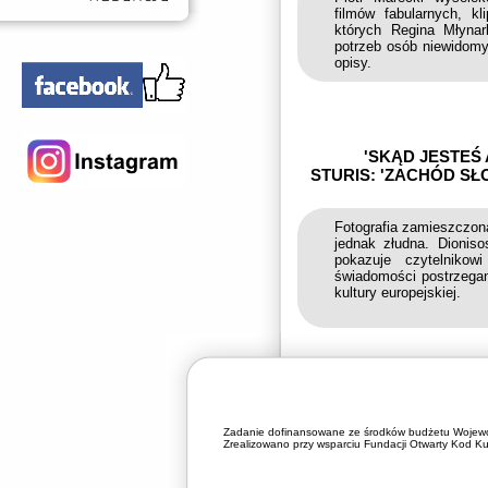
filmów fabularnych, k
których Regina Młynar
potrzeb osób niewidomy
opisy.
'SKĄD JESTEŚ 
STURIS: 'ZACHÓD SŁ
Fotografia zamieszczona
jednak złudna. Dioniso
pokazuje czytelnikow
świadomości postrzegan
kultury europejskiej.
Zadanie dofinansowane ze środków budżetu Wojewó
Zrealizowano przy wsparciu Fundacji Otwarty Kod Kul