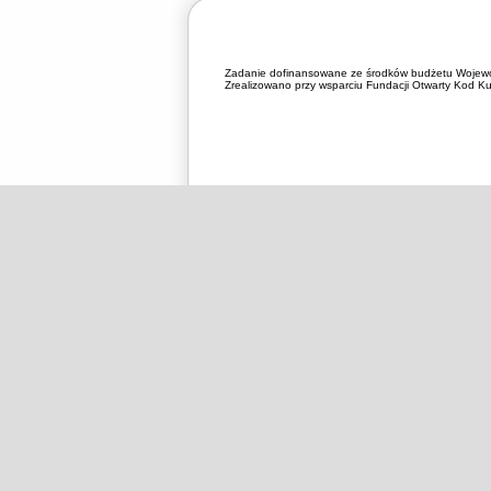
Zadanie dofinansowane ze środków budżetu Wojewó
Zrealizowano przy wsparciu Fundacji Otwarty Kod Kul