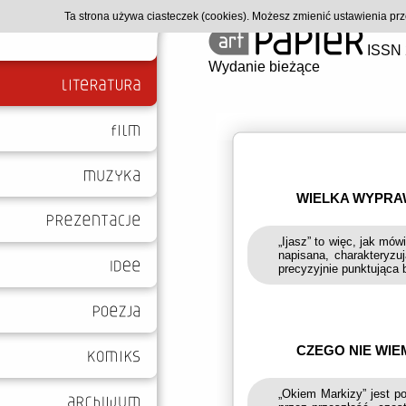
Ta strona używa ciasteczek (cookies). Możesz zmienić ustawienia p
ISSN 
Wydanie bieżące
WIELKA WYPRAW
„Ijasz” to więc, jak mó
napisana, charakteryzuj
precyzyjnie punktująca 
CZEGO NIE WIE
„Okiem Markizy” jest p