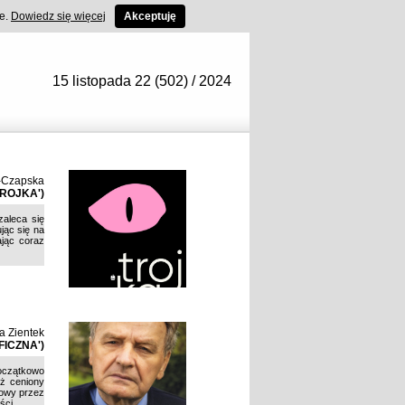
ce.
Dowiedz się więcej
Akceptuję
15 listopada 22 (502) / 2024
-Czapska
ROJKA')
zaleca się
jąc się na
ając coraz
a Zientek
FICZNA')
Początkowo
eż ceniony
mowy przez
ści.