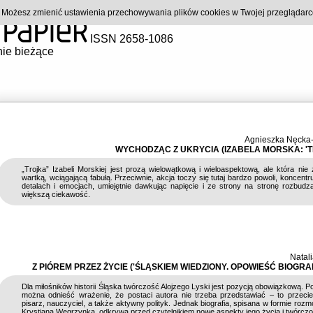
). Możesz zmienić ustawienia przechowywania plików cookies w Twojej przeglądar
ISSN 2658-1086
ie bieżące
Agnieszka Nęcka
WYCHODZĄC Z UKRYCIA (IZABELA MORSKA: 'T
„Trojka” Izabeli Morskiej jest prozą wielowątkową i wieloaspektową, ale która nie 
wartką, wciągającą fabułą. Przeciwnie, akcja toczy się tutaj bardzo powoli, koncentru
detalach i emocjach, umiejętnie dawkując napięcie i ze strony na stronę rozbudz
większą ciekawość.
Natali
Z PIÓREM PRZEZ ŻYCIE ('ŚLĄSKIEM WIEDZIONY. OPOWIEŚĆ BIOGRA
Dla miłośników historii Śląska twórczość Alojzego Lyski jest pozycją obowiązkową. 
można odnieść wrażenie, że postaci autora nie trzeba przedstawiać – to przeci
pisarz, nauczyciel, a także aktywny polityk. Jednak biografia, spisana w formie roz
Krystiana Węgrzynka, odkrywa przed czytelnikiem nowe aspekty jego życia i twórczo