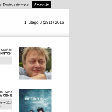
ce.
Dowiedz się więcej
Akceptuję
1 lutego 3 (291) / 2016
 Siwiński
INNYCH'
na Dycha
W CENIE
nie w 2014
.