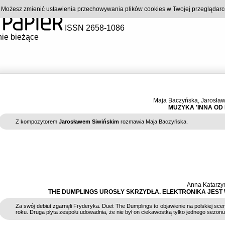
). Możesz zmienić ustawienia przechowywania plików cookies w Twojej przeglądar
ISSN 2658-1086
ie bieżące
Maja Baczyńska
,
Jarosław
MUZYKA 'INNA OD 
Z kompozytorem
Jarosławem Siwińskim
rozmawia Maja Baczyńska.
Anna Katarzy
THE DUMPLINGS UROSŁY SKRZYDŁA. ELEKTRONIKA JEST 
Za swój debiut zgarnęli Fryderyka. Duet The Dumplings to objawienie na polskiej sce
roku. Druga płyta zespołu udowadnia, że nie był on ciekawostką tylko jednego sezonu