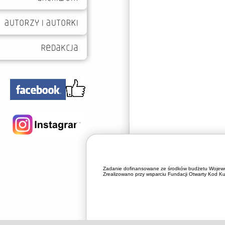
Zadanie dofinansowane ze środków budżetu Wojewó
Zrealizowano przy wsparciu Fundacji Otwarty Kod Kul