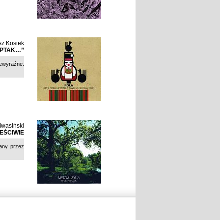
z Kosiek
 PTAK…”
iewyraźne.
Iwasiński
EŚCIWIE
any przez