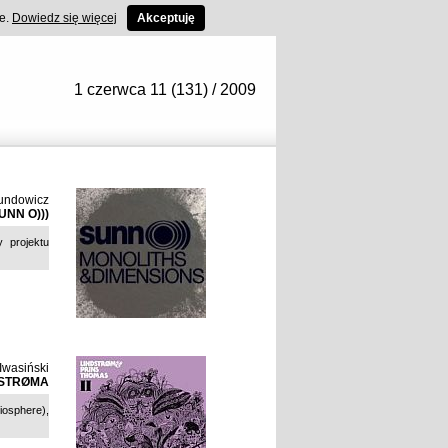
ce.
Dowiedz się więcej
Akceptuję
1 czerwca 11 (131) / 2009
undowicz
UNN O)))
 projektu
Iwasiński
DSTRØMA
osphere),