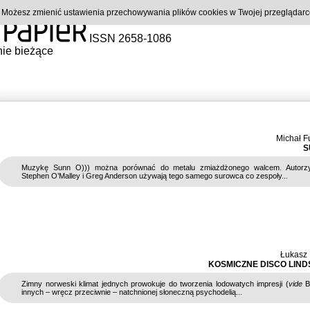
). Możesz zmienić ustawienia przechowywania plików cookies w Twojej przeglądar
ISSN 2658-1086
ie bieżące
Michał F
S
Muzykę Sunn O))) można porównać do metalu zmiażdżonego walcem. Autorzy
Stephen O’Malley i Greg Anderson używają tego samego surowca co zespoły...
Łukasz 
KOSMICZNE DISCO LIN
Zimny norweski klimat jednych prowokuje do tworzenia lodowatych impresji (
vide
Bi
innych – wręcz przeciwnie – natchnionej słoneczną psychodelią...