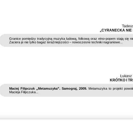
Tadeus
„CYRANECKA NIE
Granice pomiędzy tradycyjną muzyka ludową, folkową oraz etno-popem stają się n
Zaciera je nie tylko bagaż teraźniejszości – nowoczesne techniki nagraniowe...
Łukasz 
KRÓTKO I TR
Maciej Filipczuk „Metamuzyka”. Samograj, 2009.
Metamuzyka to projekt powoł
Macieja Filipczuka...