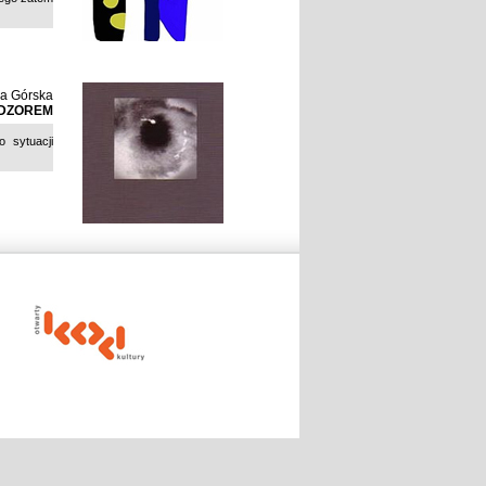
a Górska
ADZOREM
 sytuacji