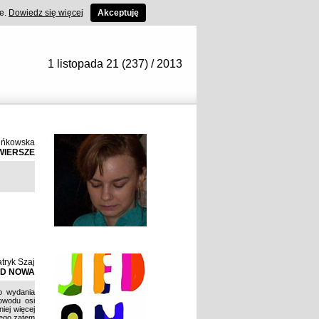
ce.
Dowiedz się więcej
Akceptuję
1 listopada 21 (237) / 2013
eńkowska
WIERSZE
tryk Szaj
OD NOWA
o wydania
owodu osi
iej więcej
zego zatem