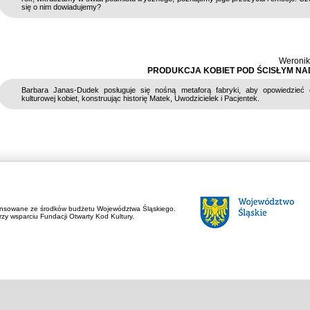
się o nim dowiadujemy?
Weronik
PRODUKCJA KOBIET POD ŚCISŁYM N
Barbara Janas-Dudek posługuje się nośną metaforą fabryki, aby opowiedzieć o
kulturowej kobiet, konstruując historię Matek, Uwodzicielek i Pacjentek.
ansowane ze środków budżetu Województwa Śląskiego.
zy wsparciu Fundacji Otwarty Kod Kultury.