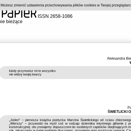
). Możesz zmienić ustawienia przechowywania plików cookies w Twojej przeglądar
ISSN 2658-1086
ie bieżące
Aleksandra Bi
kiedy przynosisz mi to wszystko
nie widzę twojej twarzy
Pa
ŚWIETLICKI 
„Jeden” – pierwsza książka poetycka Marcina Świetlickiego od czasu zbioroweg
„Wierszy” – przywodzi na myśl coś w rodzaju dziennika intymnego głównie z p
konstrukcyjnej: oto zostajemy dopuszczeni do osobistych zapisków obejmujących mn
rok, wkraczamy w świat podmiotu lirycznego, poznajemy jego przeżycia i emocje. C