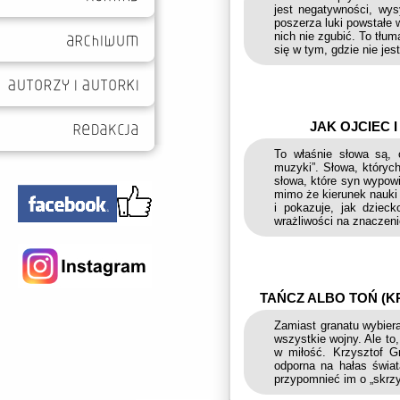
jest negatywności, wys
poszerza luki powstałe 
nich nie zgubić. To tłu
się w tym, gdzie nie jest
JAK OJCIEC 
To właśnie słowa są,
muzyki”. Słowa, któryc
słowa, które syn wypow
mimo że kierunek nauki
i pokazuje, jak dziec
wrażliwości na znaczeni
TAŃCZ ALBO TOŃ (K
Zamiast granatu wybiera 
wszystkie wojny. Ale to
w miłość. Krzysztof G
odporna na hałas świa
przypomnieć im o „skrzy