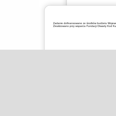
Zadanie dofinansowane ze środków budżetu Wojewó
Zrealizowano przy wsparciu Fundacji Otwarty Kod Kul