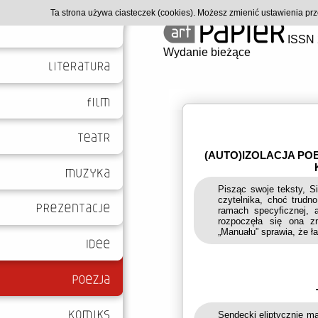
Ta strona używa ciasteczek (cookies). Możesz zmienić ustawienia p
ISSN 
Wydanie bieżące
(AUTO)IZOLACJA PO
Pisząc swoje teksty, Si
czytelnika, choć trudn
ramach specyficznej, a
rozpoczęła się ona zn
„Manuału” sprawia, że 
Sendecki eliptycznie mat