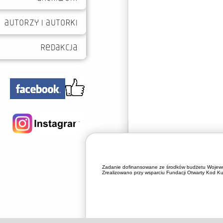
Zadanie dofinansowane ze środków budżetu Wojewó
Zrealizowano przy wsparciu Fundacji Otwarty Kod Kul