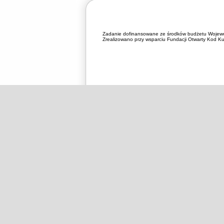
Zadanie dofinansowane ze środków budżetu Wojewó
Zrealizowano przy wsparciu Fundacji Otwarty Kod Kul