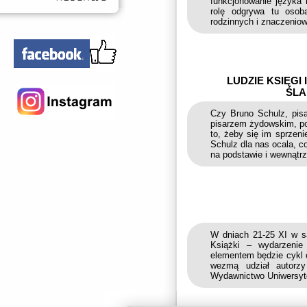
funkcjonowanie języka 
rolę odgrywa tu osoba
rodzinnych i znaczeniow
LUDZIE KSIĘGI
ŚLA
Czy Bruno Schulz, pisa
pisarzem żydowskim, pow
to, żeby się im sprzeni
Schulz dla nas ocala, 
na podstawie i wewnątrz
W dniach 21-25 XI w s
Książki – wydarzenie
elementem będzie cykl o
wezmą udział autorz
Wydawnictwo Uniwersyte