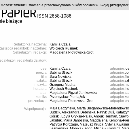
). Możesz zmienić ustawienia przechowywania plików cookies w Twojej przeglądar
ISSN 2658-1086
ie bieżące
Redaktorka naczelna:
Kamila Czaja
Zastepca redaktorki naczelnej:
Wojciech Rusinek
Sekretarzyni redakcji:
Magdalena Piotrowska-Grot
daktorzy i redaktorki działów:
idee
Kamila Czaja
artpapier.
id
poezja
Sabina Strózik
artpapier.
po
film
Sara Nowicka
artpapier.
fil
sztuka
Sabina Strózik
artpapier.
sz
muzyka
Grzegorz Mucha
artpapier.
mu
literatura
Wojciech Rusinek
artpapier.
lit
teatr
Magdalena Figzał-Janikowska
artpapier.
tea
komiks
Przemysław Pieniążek
artpapier.
ko
prezentacje
Magdalena Piotrowska-Grot
artpapier.
pr
Maja Baczyńska, Marta Bieganowska-Molendowsk
Współpracuja:
Budzik, Aleksandra Dębińska, Patryk Duś, Katarzy
Górski, Edyta Gryksa-Pająk, Anouk Herman, Sławo
Jakubik, Maria Janoszka, Magdalena Kempna-Pieni
Patrycja Korczago, Mateusz Krupa, Sylwia Kwaśn
Leśniewska, Monika Ładoń, Michał Łukowicz, Mare