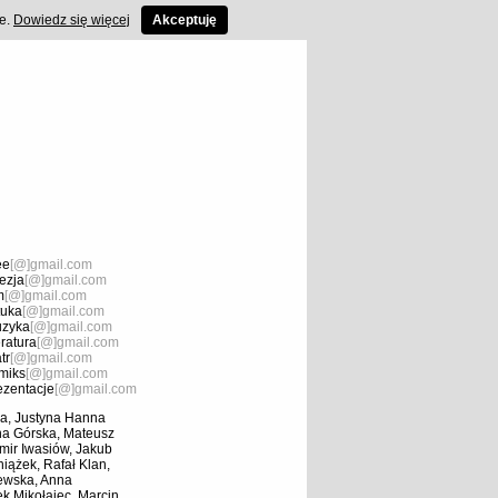
ce.
Dowiedz się więcej
Akceptuję
ee
[@]gmail.com
ezja
[@]gmail.com
m
[@]gmail.com
tuka
[@]gmail.com
zyka
[@]gmail.com
eratura
[@]gmail.com
tr
[@]gmail.com
miks
[@]gmail.com
ezentacje
[@]gmail.com
a, Justyna Hanna
na Górska, Mateusz
mir Iwasiów, Jakub
ążek, Rafał Klan,
iewska, Anna
k Mikołajec, Marcin