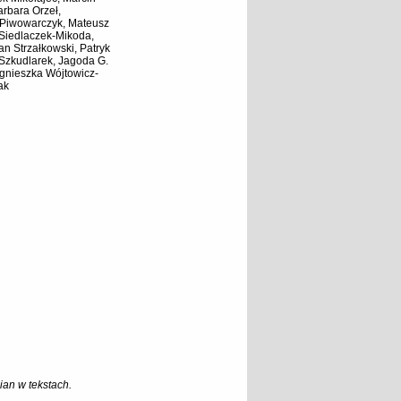
rbara Orzeł,
 Piwowarczyk, Mateusz
 Siedlaczek-Mikoda,
an Strzałkowski, Patryk
 Szkudlarek, Jagoda G.
gnieszka Wójtowicz-
ak
an w tekstach.