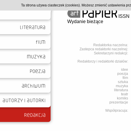
Ta strona używa ciasteczek (cookies). Możesz zmienić ustawienia p
ISSN 
Wydanie bieżące
Redaktorka naczelna:
Zastepca redaktorki naczelnej:
Sekretarzyni redakcji:
Redaktorzy i redaktorki działów:
idee
poezja
film
sztuka
muzyka
literatura
teatr
komiks
prezentacje
Współpracuja: