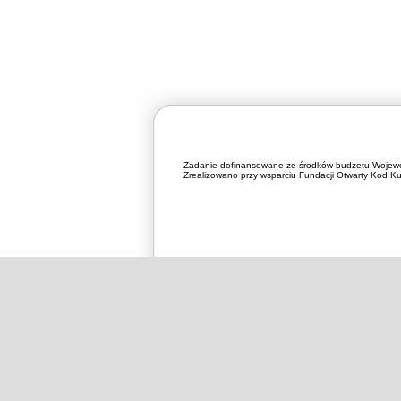
Zadanie dofinansowane ze środków budżetu Wojewó
Zrealizowano przy wsparciu Fundacji Otwarty Kod Kul