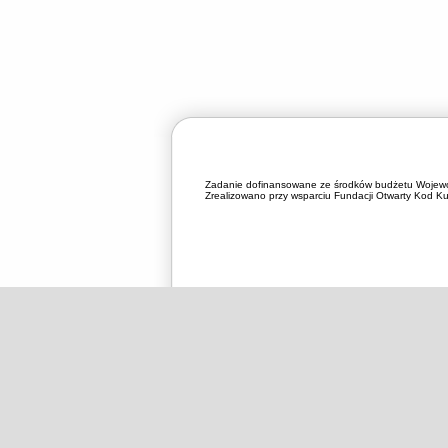
Zadanie dofinansowane ze środków budżetu Wojewó
Zrealizowano przy wsparciu Fundacji Otwarty Kod Kul