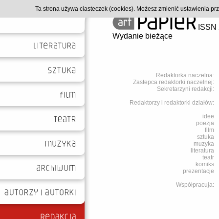
Ta strona używa ciasteczek (cookies). Możesz zmienić ustawienia p
ISSN 
Wydanie bieżące
Redaktorka naczelna:
Zastepca redaktorki naczelnej:
Sekretarzyni redakcji:
Redaktorzy i redaktorki działów:
idee
poezja
film
sztuka
muzyka
literatura
teatr
komiks
prezentacje
Współpracuja: