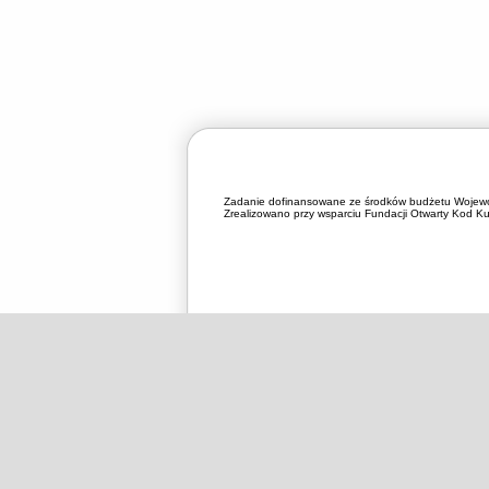
Zadanie dofinansowane ze środków budżetu Wojewó
Zrealizowano przy wsparciu Fundacji Otwarty Kod Kul