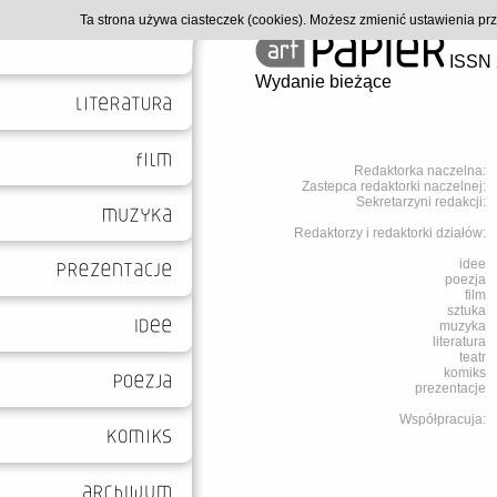
Ta strona używa ciasteczek (cookies). Możesz zmienić ustawienia p
ISSN 
Wydanie bieżące
Redaktorka naczelna:
Zastepca redaktorki naczelnej:
Sekretarzyni redakcji:
Redaktorzy i redaktorki działów:
idee
poezja
film
sztuka
muzyka
literatura
teatr
komiks
prezentacje
Współpracuja: