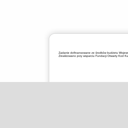
Zadanie dofinansowane ze środków budżetu Wojewó
Zrealizowano przy wsparciu Fundacji Otwarty Kod Kul