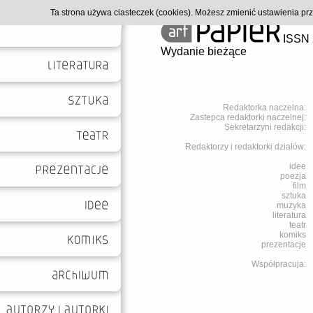
Ta strona używa ciasteczek (cookies). Możesz zmienić ustawienia p
ISSN 
Wydanie bieżące
Redaktorka naczelna:
Zastepca redaktorki naczelnej:
Sekretarzyni redakcji:
Redaktorzy i redaktorki działów:
idee
poezja
film
sztuka
muzyka
literatura
teatr
komiks
prezentacje
Współpracuja: