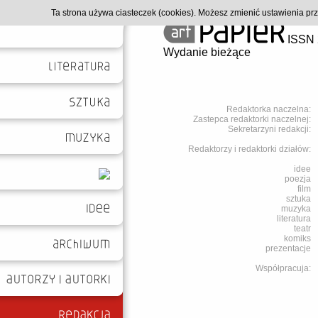
Ta strona używa ciasteczek (cookies). Możesz zmienić ustawienia p
ISSN 
Wydanie bieżące
Redaktorka naczelna:
Zastepca redaktorki naczelnej:
Sekretarzyni redakcji:
Redaktorzy i redaktorki działów:
idee
poezja
film
sztuka
muzyka
literatura
teatr
komiks
prezentacje
Współpracuja: