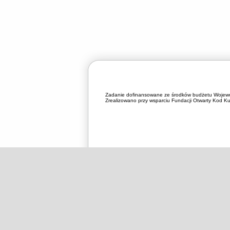
Zadanie dofinansowane ze środków budżetu Wojewó
Zrealizowano przy wsparciu Fundacji Otwarty Kod Kul