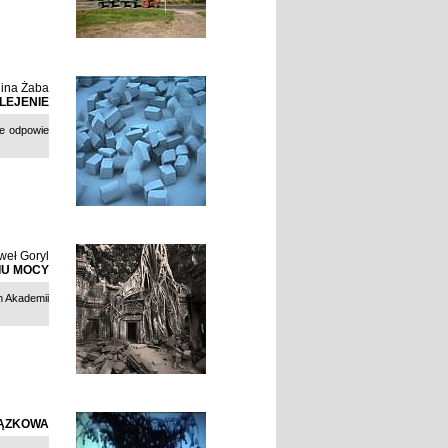
lina Żaba
LEJENIE
ie odpowie
weł Goryl
IU MOCY
h Akademii
IĄZKOWA