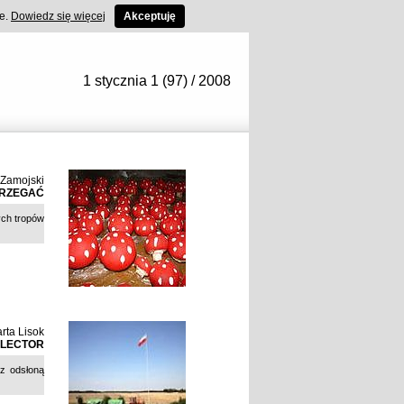
ce.
Dowiedz się więcej
Akceptuję
1 stycznia 1 (97) / 2008
Zamojski
TRZEGAĆ
ych tropów
rta Lisok
LLECTOR
z odsłoną