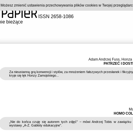
). Możesz zmienić ustawienia przechowywania plików cookies w Twojej przeglądar
ISSN 2658-1086
ie bieżące
Adam Andrzej Fuss
,
Honza 
PATRZEĆ I DOS
Za nieustanną grą konwencji i stylów, za mnożeniem fałszywych przesłanek i fikcyjn
kryje się lęk Honzy Zamojskiego...
Ma
HOMO CO
„Nie do końca czuję się autorem tych zdjęć” – mówi Andrzej Tobis w zawiązku 
wystawy „A-Z. Gabloty edukacyjne”.