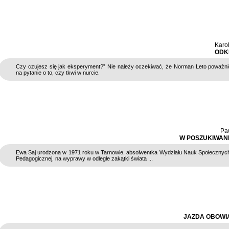
Karo
ODK
Czy czujesz się jak eksperyment?” Nie należy oczekiwać, że Norman Leto poważn
na pytanie o to, czy tkwi w nurcie.
Pa
W POSZUKIWAN
Ewa Saj urodzona w 1971 roku w Tarnowie, absolwentka Wydziału Nauk Społecznyc
Pedagogicznej, na wyprawy w odległe zakątki świata ...
JAZDA OBOW