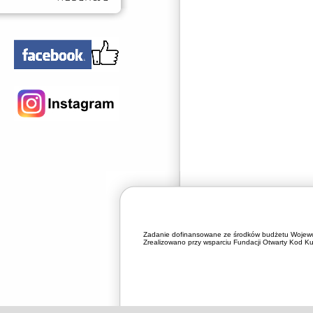
Zadanie dofinansowane ze środków budżetu Wojewó
Zrealizowano przy wsparciu Fundacji Otwarty Kod Kul