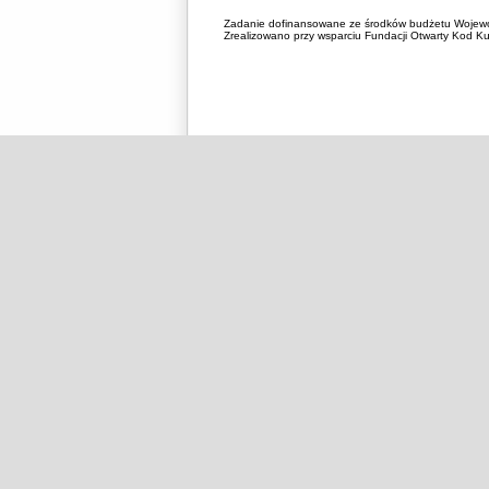
Zadanie dofinansowane ze środków budżetu Wojewó
Zrealizowano przy wsparciu Fundacji Otwarty Kod Kul