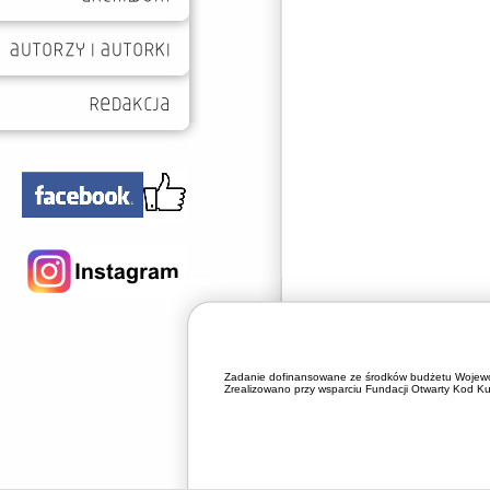
Zadanie dofinansowane ze środków budżetu Wojewó
Zrealizowano przy wsparciu Fundacji Otwarty Kod Kul