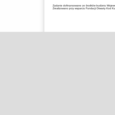
Zadanie dofinansowane ze środków budżetu Wojewó
Zrealizowano przy wsparciu Fundacji Otwarty Kod Kul