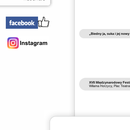
„Biedny ja, suka i jej nowy
XVII Międzynarodowy Festi
Wilama Horzycy, Plac Teatra