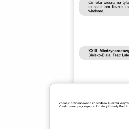
Co roku wiosną na tyła
rosnące tam licznie k
wiadomo...
XXIII Międzynarodowy
Bielsko-Biała, Teatr La
Zadanie dofinansowane ze środków budżetu Wojewó
Zrealizowano przy wsparciu Fundacji Otwarty Kod Kul