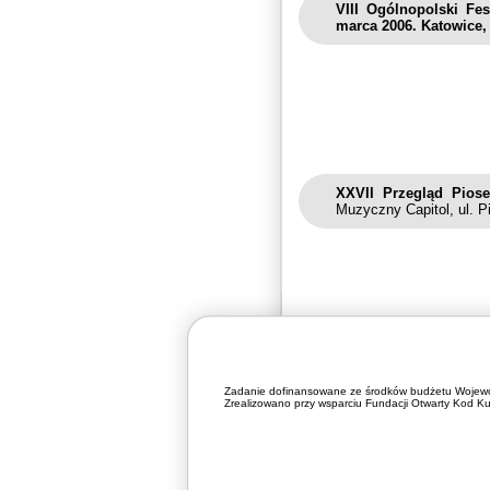
VIII Ogólnopolski Fe
marca 2006. Katowice, 
XXVII Przegląd Piose
Muzyczny Capitol, ul. P
Zadanie dofinansowane ze środków budżetu Wojewó
Zrealizowano przy wsparciu Fundacji Otwarty Kod Kul