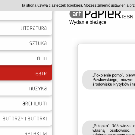
Ta strona używa ciasteczek (cookies). Możesz zmienić ustawienia p
ISSN 
Wydanie bieżące
„Pokolenie porno”, pie
Pawłowskiego, niczym
środowisku krytyków i t
„Pułapka” Różewicza o
własną osobowość, n
zdeterminowanego przez 