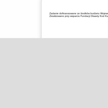
Zadanie dofinansowane ze środków budżetu Wojewó
Zrealizowano przy wsparciu Fundacji Otwarty Kod Kul