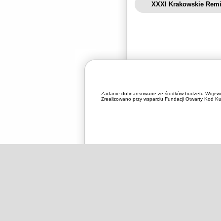
XXXI Krakowskie Remin
Zadanie dofinansowane ze środków budżetu Wojewó
Zrealizowano przy wsparciu Fundacji Otwarty Kod Kul