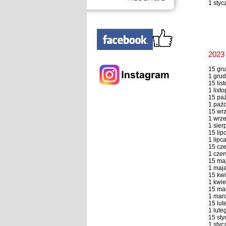
1 styc
2023
15 gru
1 grud
15 lis
1 list
15 paź
1 paźd
15 wrz
1 wrze
1 sier
15 lip
1 lipc
15 cze
1 czer
15 maj
1 maja
15 kwi
1 kwie
15 mar
1 marc
15 lut
1 lute
15 sty
1 styc