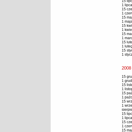
15 lip
1 lipc
15 cze
1 czer
15 maj
1 maja
15 kwi
1 kwie
15 mar
1 marc
15 lut
1 lute
15 sty
1 styc
2008
15 gru
1 grud
15 lis
1 list
15 paź
1 paźd
15 wrz
1 wrze
sierpi
15 lip
1 lipc
15 cze
1 czer
15 maj