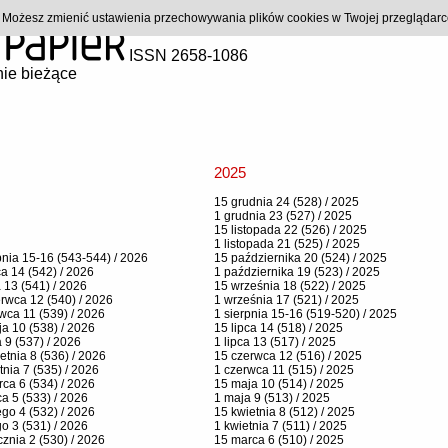
). Możesz zmienić ustawienia przechowywania plików cookies w Twojej przeglądar
ISSN 2658-1086
ie bieżące
2025
15 grudnia 24 (528) / 2025
1 grudnia 23 (527) / 2025
15 listopada 22 (526) / 2025
1 listopada 21 (525) / 2025
pnia 15-16 (543-544) / 2026
15 października 20 (524) / 2025
ca 14 (542) / 2026
1 października 19 (523) / 2025
a 13 (541) / 2026
15 września 18 (522) / 2025
rwca 12 (540) / 2026
1 września 17 (521) / 2025
wca 11 (539) / 2026
1 sierpnia 15-16 (519-520) / 2025
a 10 (538) / 2026
15 lipca 14 (518) / 2025
 9 (537) / 2026
1 lipca 13 (517) / 2025
etnia 8 (536) / 2026
15 czerwca 12 (516) / 2025
tnia 7 (535) / 2026
1 czerwca 11 (515) / 2025
ca 6 (534) / 2026
15 maja 10 (514) / 2025
a 5 (533) / 2026
1 maja 9 (513) / 2025
ego 4 (532) / 2026
15 kwietnia 8 (512) / 2025
go 3 (531) / 2026
1 kwietnia 7 (511) / 2025
cznia 2 (530) / 2026
15 marca 6 (510) / 2025