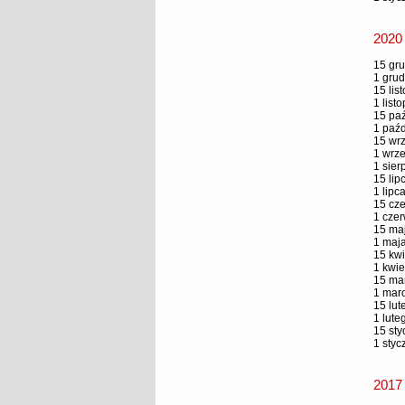
2020
15 gru
1 grud
15 lis
1 list
15 paź
1 paźd
15 wrz
1 wrze
1 sier
15 lip
1 lipc
15 cze
1 czer
15 maj
1 maja
15 kwi
1 kwie
15 mar
1 marc
15 lut
1 lute
15 sty
1 styc
2017