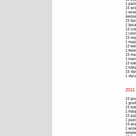
1 paźd
15 wrz
1 wrze
sierpi
15 lip
1 lipc
15 cze
1 czer
15 maj
1 maja
15 kwi
1 kwie
15 mar
1 marc
15 lut
1 lute
15 sty
1 styc
2011
15 gru
1 grud
15 lis
1 list
15 paź
1 paźd
15 wrz
1 wrze
sierpi