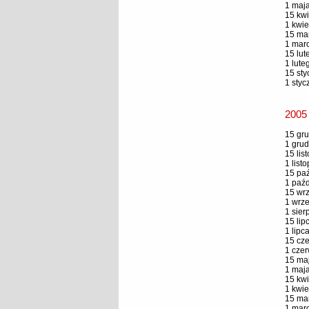
1 maja
15 kwi
1 kwie
15 mar
1 marc
15 lut
1 lute
15 sty
1 styc
2005
15 gru
1 grud
15 lis
1 list
15 paź
1 paźd
15 wrz
1 wrze
1 sier
15 lip
1 lipc
15 cze
1 czer
15 maj
1 maja
15 kwi
1 kwie
15 mar
1 marc