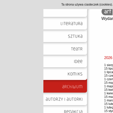
Ta strona używa ciasteczek (cookies
Wydan
2026
1 sier
15 lip
1 lipc
15 cze
1 czer
15 maj
1 maja
15 kwi
1 kwie
15 mar
1 marc
15 lut
1 lute
15 sty