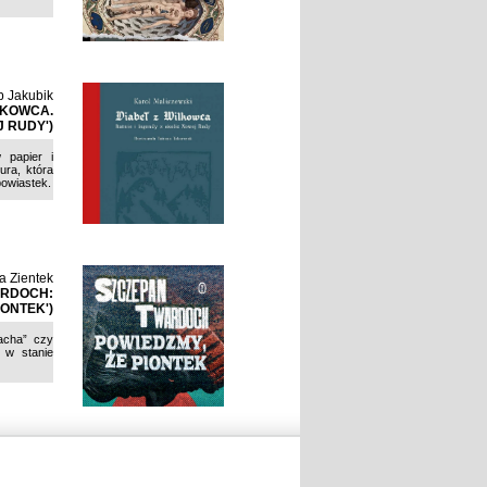
b Jakubik
LKOWCA.
J RUDY')
w papier i
ura, która
powiastek.
a Zientek
ARDOCH:
IONTEK')
acha” czy
t w stanie