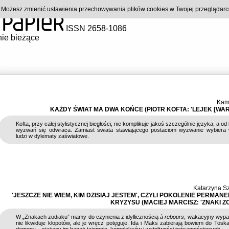
). Możesz zmienić ustawienia przechowywania plików cookies w Twojej przeglądar
ISSN 2658-1086
ie bieżące
Kam
KAŻDY ŚWIAT MA DWA KOŃCE (PIOTR KOFTA: 'LEJEK [WAR
Kofta, przy całej stylistycznej biegłości, nie komplikuje jakoś szczególnie języka, a o
wyzwań się odwraca. Zamiast świata stawiającego postaciom wyzwanie wybiera 
ludzi w dylematy zaświatowe.
Katarzyna S
'JESZCZE NIE WIEM, KIM DZISIAJ JESTEM', CZYLI POKOLENIE PERMA
KRYZYSU (MACIEJ MARCISZ: 'ZNAKI Z
W „Znakach zodiaku” mamy do czynienia z idyllicznością
à
rebours
; wakacyjny wypad
nie likwiduje kłopotów, ale je wręcz potęguje. Ida i Maks zabierają bowiem do Toska