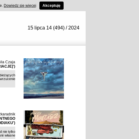
ce.
Dowiedz się więcej
Akceptuję
15 lipca 14 (494) / 2024
ila Czaja
IACJE]')
d bieżących
wrzucenie
zkaradnik
NENTNEGO
ODIAKU')
 nie tylko
nii własne