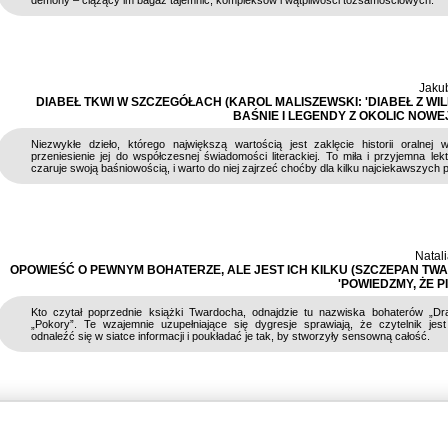
demony – ciążący im bagaż tajemnic, kompleksów i wątpliwości tożsamościowych.
Jaku
DIABEŁ TKWI W SZCZEGÓŁACH (KAROL MALISZEWSKI: 'DIABEŁ Z WI
BAŚNIE I LEGENDY Z OKOLIC NOWE
Niezwykłe dzieło, którego największą wartością jest zaklęcie historii oralnej 
przeniesienie jej do współczesnej świadomości literackiej. To miła i przyjemna lekt
czaruje swoją baśniowością, i warto do niej zajrzeć choćby dla kilku najciekawszych 
Natali
OPOWIEŚĆ O PEWNYM BOHATERZE, ALE JEST ICH KILKU (SZCZEPAN TW
'POWIEDZMY, ŻE P
Kto czytał poprzednie książki Twardocha, odnajdzie tu nazwiska bohaterów
„
Dr
„Pokory”. Te wzajemnie uzupełniające się dygresje sprawiają, że czytelnik jes
odnaleźć się w siatce informacji i poukładać je tak, by stworzyły sensowną całość.