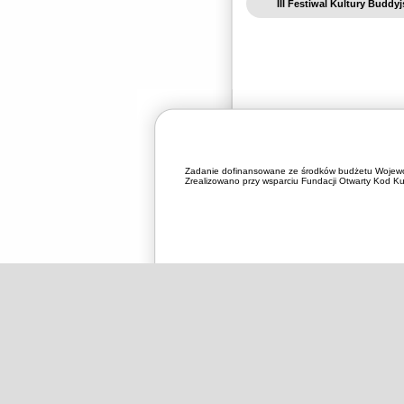
III Festiwal Kultury Buddyj
Zadanie dofinansowane ze środków budżetu Wojewó
Zrealizowano przy wsparciu Fundacji Otwarty Kod Kul