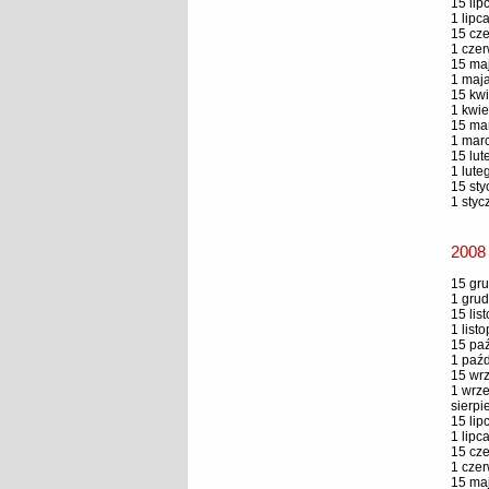
15 lip
1 lipc
15 cze
1 czer
15 maj
1 maja
15 kwi
1 kwie
15 mar
1 marc
15 lut
1 lute
15 sty
1 styc
2008
15 gru
1 grud
15 lis
1 list
15 paź
1 paźd
15 wrz
1 wrze
sierpi
15 lip
1 lipc
15 cze
1 czer
15 maj