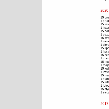
2020
15 gru
1 grud
15 lis
1 list
15 paź
1 paźd
15 wrz
1 wrze
1 sier
15 lip
1 lipc
15 cze
1 czer
15 maj
1 maja
15 kwi
1 kwie
15 mar
1 marc
15 lut
1 lute
15 sty
1 styc
2017