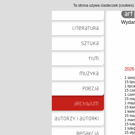
Ta strona używa ciasteczek (cookies
Wydan
2026
1 sier
15 lip
1 lipc
15 cze
1 czer
15 maj
1 maja
15 kwi
1 kwie
15 mar
1 marc
15 lut
1 lute
15 sty