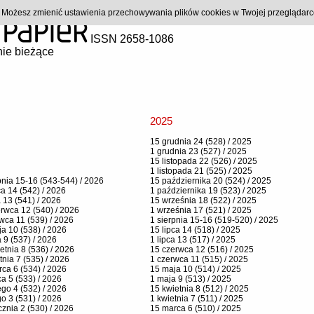
). Możesz zmienić ustawienia przechowywania plików cookies w Twojej przeglądar
ISSN 2658-1086
ie bieżące
2025
15 grudnia 24 (528) / 2025
1 grudnia 23 (527) / 2025
15 listopada 22 (526) / 2025
1 listopada 21 (525) / 2025
pnia 15-16 (543-544) / 2026
15 października 20 (524) / 2025
ca 14 (542) / 2026
1 października 19 (523) / 2025
a 13 (541) / 2026
15 września 18 (522) / 2025
rwca 12 (540) / 2026
1 września 17 (521) / 2025
wca 11 (539) / 2026
1 sierpnia 15-16 (519-520) / 2025
a 10 (538) / 2026
15 lipca 14 (518) / 2025
 9 (537) / 2026
1 lipca 13 (517) / 2025
etnia 8 (536) / 2026
15 czerwca 12 (516) / 2025
tnia 7 (535) / 2026
1 czerwca 11 (515) / 2025
ca 6 (534) / 2026
15 maja 10 (514) / 2025
a 5 (533) / 2026
1 maja 9 (513) / 2025
ego 4 (532) / 2026
15 kwietnia 8 (512) / 2025
go 3 (531) / 2026
1 kwietnia 7 (511) / 2025
cznia 2 (530) / 2026
15 marca 6 (510) / 2025