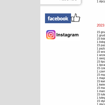
1 styc
2023
15 gru
1 grud
15 lis
1 list
15 paź
1 paźd
15 wrz
1 wrze
1 sier
15 lip
1 lipc
15 cze
1 czer
15 maj
1 maja
15 kwi
1 kwie
15 mar
1 marc
15 lut
1 lute
15 sty
1 styc