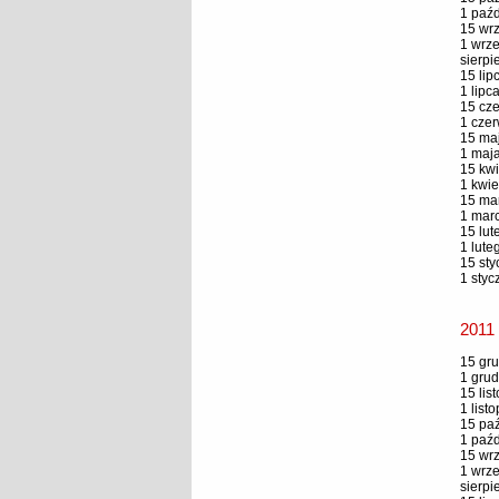
1 paźd
15 wrz
1 wrze
sierpi
15 lip
1 lipc
15 cze
1 czer
15 maj
1 maja
15 kwi
1 kwie
15 mar
1 marc
15 lut
1 lute
15 sty
1 styc
2011
15 gru
1 grud
15 lis
1 list
15 paź
1 paźd
15 wrz
1 wrze
sierpi