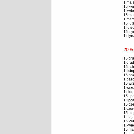
1 maja
15 kwi
1 kwie
15 mar
1 marc
15 lut
1 lute
15 sty
1 styc
2005
15 gru
1 grud
15 lis
1 list
15 paź
1 paźd
15 wrz
1 wrze
1 sier
15 lip
1 lipc
15 cze
1 czer
15 maj
1 maja
15 kwi
1 kwie
15 mar
1 marc