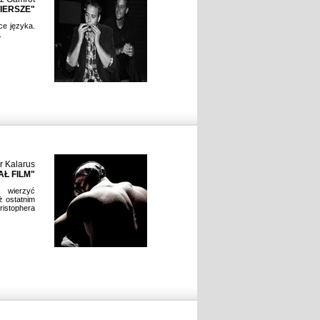
IERSZE"
ce języka.
.
r Kalarus
Ł FILM"
i wierzyć
ż ostatnim
istophera