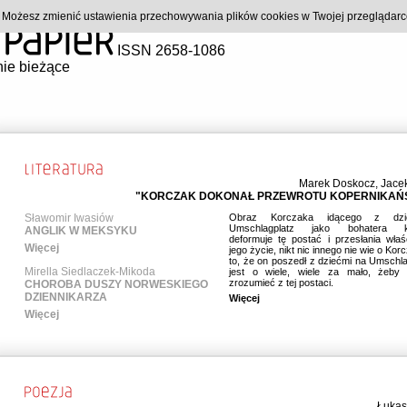
). Możesz zmienić ustawienia przechowywania plików cookies w Twojej przeglądar
ISSN 2658-1086
ie bieżące
Marek Doskocz
,
Jace
"KORCZAK DOKONAŁ PRZEWROTU KOPERNIKAŃ
Sławomir Iwasiów
Obraz Korczaka idącego z dzi
Umschlagplatz jako bohatera ko
ANGLIK W MEKSYKU
deformuje tę postać i przesłania właś
Więcej
jego życie, nikt nic innego nie wie o Kor
to, że on poszedł z dziećmi na Umschla
Mirella Siedlaczek-Mikoda
jest o wiele, wiele za mało, żeby 
zrozumieć z tej postaci.
CHOROBA DUSZY NORWESKIEGO
DZIENNIKARZA
Więcej
Więcej
Łukas