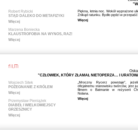
"W
Robert Rybicki
Piękna, letnia noc. Wokół wyprażone uli
Znikąd ratunku. Bydło pędzi w przepaść
STĄD DALEKO DO METAFIZYKI
Więcej
Więcej
Marzena Boniecka
KLAUSTROFOBIA NA WYNOS, RAZ!
Więcej
Oska
"CZŁOWIEK, KTÓRY ZŁAMAŁ NIETOPERZA… I URATOWA
Wojciech Sitek
„Mroczny Rycerz powstaje”, jeżel
oficjalnemu stanowisku twórców, jest ju
POŻEGNANIE Z KRÓLEM
filmem o Batmanie w reżyserii Chr
Więcej
Nolana.
Więcej
Przemysław Pieniążek
DIABEŁ I WIELKOMIEJSCY
GRZESZNICY
Więcej