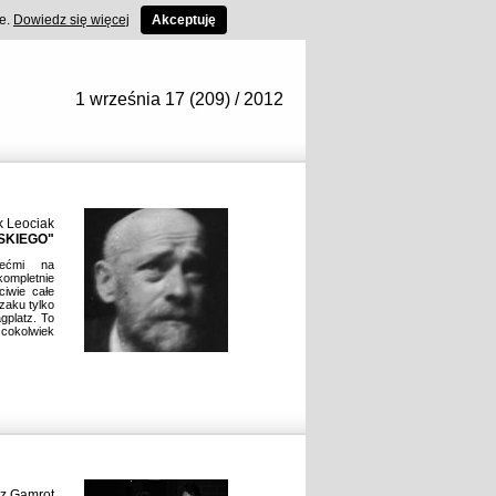
ce.
Dowiedz się więcej
Akceptuję
1 września 17 (209) / 2012
k Leociak
SKIEGO"
ećmi na
mpletnie
ciwie całe
czaku tylko
gplatz. To
cokolwiek
z Gamrot