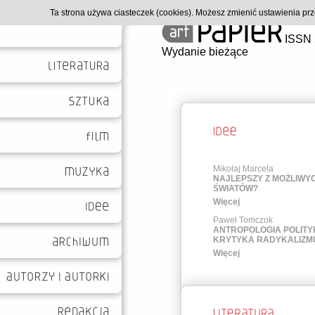
Ta strona używa ciasteczek (cookies). Możesz zmienić ustawienia p
ISSN 
Wydanie bieżące
Mikołaj Marcela
NAJLEPSZY Z MOŻLIWY
ŚWIATÓW?
Więcej
Paweł Tomczok
ANTROPOLOGIA POLITY
KRYTYKA RADYKALIZM
Więcej