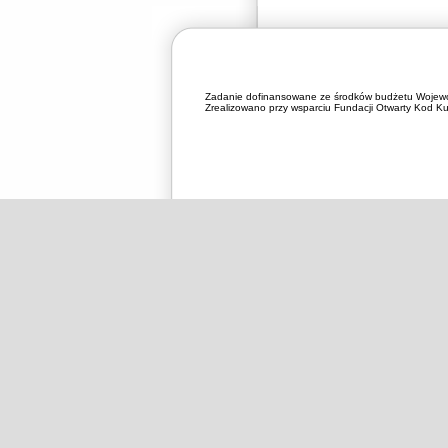
Zadanie dofinansowane ze środków budżetu Wojewó
Zrealizowano przy wsparciu Fundacji Otwarty Kod Kul