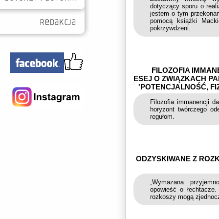
dotyczący sporu o reali
jestem o tym przekonan
pomocą książki Macki
pokrzywdzeni.
FILOZOFIA IMMANE
ESEJ O ZWIĄZKACH P
'POTENCJALNOŚĆ, FI
Filozofia immanencji d
horyzont twórczego od
regułom.
ODZYSKIWANE Z ROZ
„Wymazana przyjemno
opowieść o łechtacze. 
rozkoszy mogą zjednocz