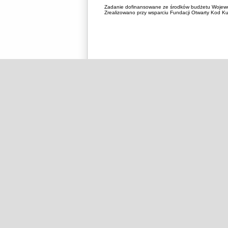
Zadanie dofinansowane ze środków budżetu Wojewó
Zrealizowano przy wsparciu Fundacji Otwarty Kod Kul