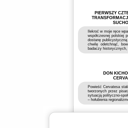
PIERWSZY CZTE
TRANSFORMACJI
SUCHO
Ilekroć w moje ręce wp
współczesnej polskiej p
dostanę publicystyczną
chwilę odetchnąć, bow
badaczy historycznych, 
DON KICHO
CERVA
Powieść Cervatesa stał
tworzonych przez pisar
sytuacją polityczno-społ
– hołubienia regionalizm