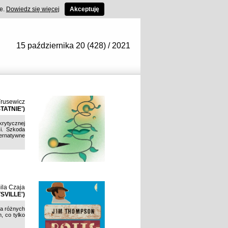
ce.
Dowiedz się więcej
Akceptuję
15 października 20 (428) / 2021
Trusewicz
ATNIE')
rytycznej
ci. Szkoda
ternatywne
ila Czaja
SVILLE')
ma różnych
, co tylko