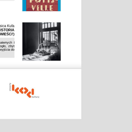
sica Kufa
ISTORIA
WIEŚCI')
naiwnych i
ogło, zbyt
wyjścia do