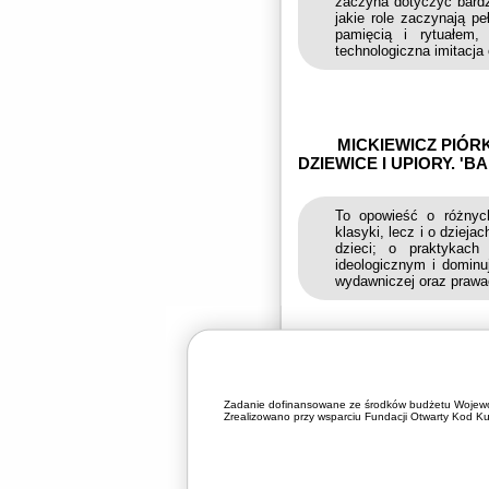
zaczyna dotyczyć bardz
jakie role zaczynają pe
pamięcią i rytuałem
technologiczna imitacja
MICKIEWICZ PIÓRK
DZIEWICE I UPIORY. '
To opowieść o różnych
klasyki, lecz i o dzieja
dzieci; o praktykac
ideologicznym i dominu
wydawniczej oraz prawa
Zadanie dofinansowane ze środków budżetu Wojewó
Zrealizowano przy wsparciu Fundacji Otwarty Kod Kul