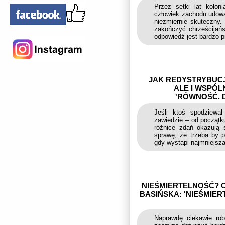
Przez setki lat koloni
człowiek zachodu udowa
niezmiernie skuteczny.
zakończyć chrześcijańs
odpowiedź jest bardzo pr
JAK REDYSTRYBUCJ
ALE I WSPÓL
'RÓWNOŚĆ. D
Jeśli ktoś spodziewa
zawiedzie – od początku
różnice zdań okazują 
sprawę, że trzeba by p
gdy wystąpi najmniejsza
NIEŚMIERTELNOŚĆ? 
BASIŃSKA: 'NIEŚMIE
Naprawdę ciekawie rob