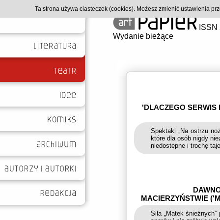
Ta strona używa ciasteczek (cookies). Możesz zmienić ustawienia p
ISSN 
Wydanie bieżące
'DLACZEGO SERWIS NI
Spektakl „Na ostrzu noż
które dla osób nigdy ni
niedostępne i trochę taj
DAWNO,
MACIERZYŃSTWIE ('M
Siła „Matek śnieżnych”