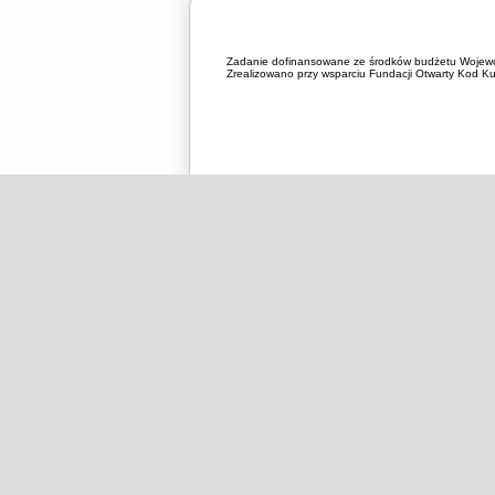
Zadanie dofinansowane ze środków budżetu Wojewó
Zrealizowano przy wsparciu Fundacji Otwarty Kod Kul