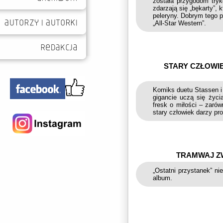
została przygodom try
zdarzają się „bękarty”, 
peleryny. Dobrym tego 
„All-Star Western”.
STARY CZŁOWIE
Komiks duetu Stassen i 
gigancie uczą się życi
fresk o miłości – zarówn
stary człowiek darzy pro
TRAMWAJ ZW
„Ostatni przystanek” ni
album.