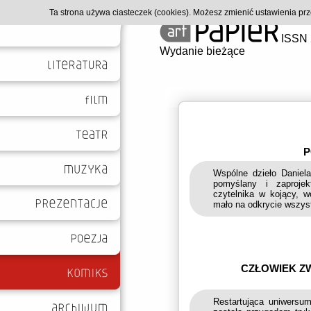
Ta strona używa ciasteczek (cookies). Możesz zmienić ustawienia p
ISSN 
Wydanie bieżące
P
Wspólne dzieło Daniel
pomyślany i zaproje
czytelnika w kojący, w
mało na odkrycie wszyst
CZŁOWIEK Z
Restartująca uniwersu