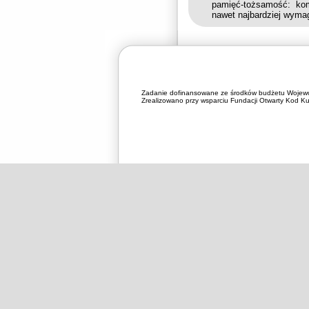
pamięć-tożsamość: kom
nawet najbardziej wyma
Zadanie dofinansowane ze środków budżetu Wojewó
Zrealizowano przy wsparciu Fundacji Otwarty Kod Kul