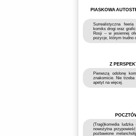
PIASKOWA AUTOST
Surrealistyczna feeri
komiks drogi oraz graf
Rosji – w jesiennej of
pozycje, którym trudno
Z PERSPEKT
Pierwszą odsłonę kom
znakomicie. Nie trzeb
apetyt na więcej.
POCZTÓW
(Tragi)komedia ludzka 
nowożytna przypowieść 
pozbawione melancholi