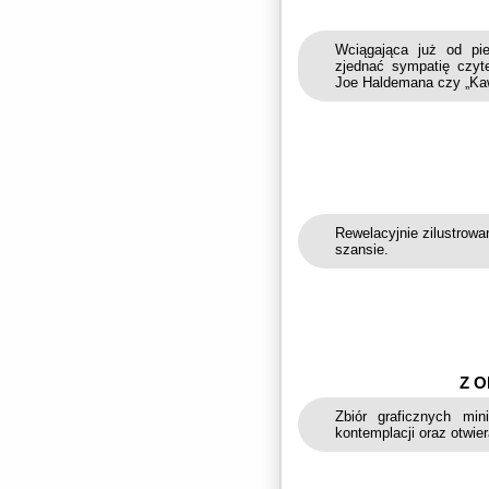
Wciągająca już od pi
zjednać sympatię czyte
Joe Haldemana czy „Kaw
Rewelacyjnie zilustrowa
szansie.
Z 
Zbiór graficznych min
kontemplacji oraz otwie