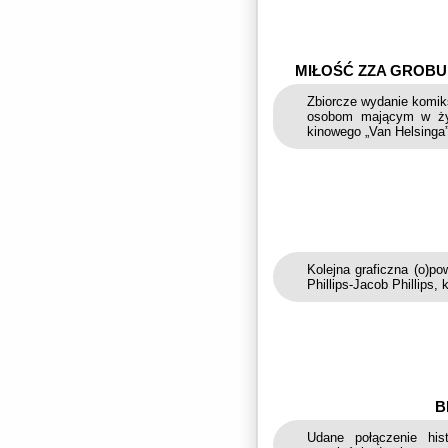
MIŁOŚĆ ZZA GROBU
Zbiorcze wydanie komiks
osobom mającym w życz
kinowego „Van Helsinga
Kolejna graficzna (o)p
Phillips-Jacob Phillips
B
Udane połączenie hi