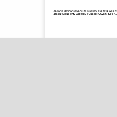
Zadanie dofinansowane ze środków budżetu Wojewó
Zrealizowano przy wsparciu Fundacji Otwarty Kod Kul