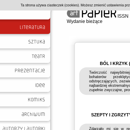
Ta strona używa ciasteczek (cookies). Możesz zmienić ustawienia p
ISSN 
Wydanie bieżące
BÓL I KRZYK
Twórczość najwybitnie
bohaterów przeklęt
odstręczających, zezwi
najbardziej ekstremalny
zupełnie zwyczajne, pros
SZEPTY I ZGRZYT
Zdarzało mi się w re