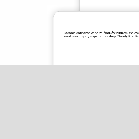
Zadanie dofinansowane ze środków budżetu Wojewó
Zrealizowano przy wsparciu Fundacji Otwarty Kod Kul