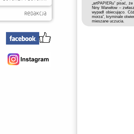
„artPAPIERu” pisać, że
Niny Warwiłow – zwłas
wypadł obiecująco. Có
morza”, kryminale otwi
mieszane uczucia.