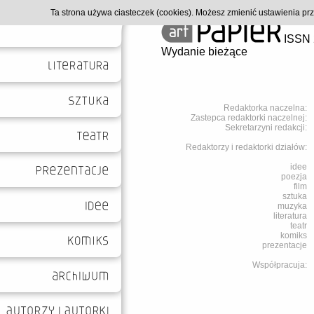
Ta strona używa ciasteczek (cookies). Możesz zmienić ustawienia p
ISSN 
Wydanie bieżące
Redaktorka naczelna:
Zastepca redaktorki naczelnej:
Sekretarzyni redakcji:
Redaktorzy i redaktorki działów:
idee
poezja
film
sztuka
muzyka
literatura
teatr
komiks
prezentacje
Współpracuja: