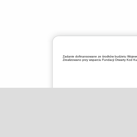
Zadanie dofinansowane ze środków budżetu Wojewó
Zrealizowano przy wsparciu Fundacji Otwarty Kod Kul