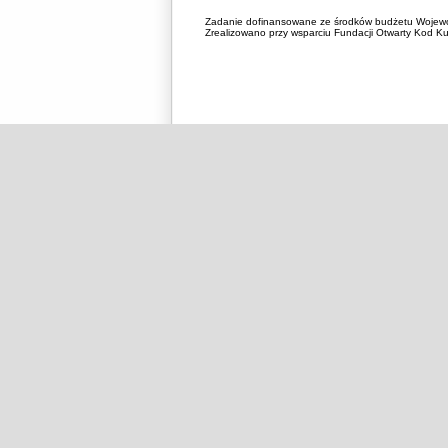
Zadanie dofinansowane ze środków budżetu Wojewó
Zrealizowano przy wsparciu Fundacji Otwarty Kod Kul