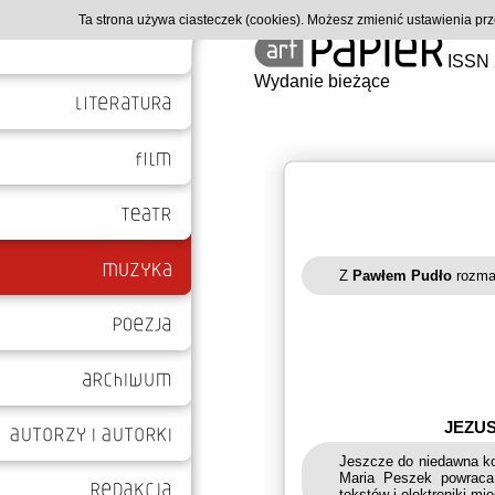
Ta strona używa ciasteczek (cookies). Możesz zmienić ustawienia p
ISSN 
Wydanie bieżące
Z
Pawłem Pudło
rozma
JEZUS
Jeszcze do niedawna ko
Maria Peszek powraca 
tekstów i elektroniki mi