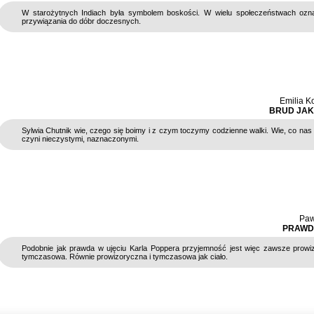
W starożytnych Indiach była symbolem boskości. W wielu społeczeństwach ozn
przywiązania do dóbr doczesnych.
Emilia K
BRUD JAK
Sylwia Chutnik wie, czego się boimy i z czym toczymy codzienne walki. Wie, co nas
czyni nieczystymi, naznaczonymi.
Paw
PRAWD
Podobnie jak prawda w ujęciu Karla Poppera przyjemność jest więc zawsze prowi
tymczasowa. Równie prowizoryczna i tymczasowa jak ciało.