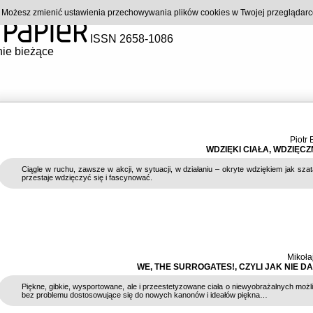
). Możesz zmienić ustawienia przechowywania plików cookies w Twojej przeglądar
ISSN 2658-1086
ie bieżące
Piotr 
WDZIĘKI CIAŁA, WDZIĘCZ
Ciągle w ruchu, zawsze w akcji, w sytuacji, w działaniu – okryte wdziękiem jak szatą
przestaje wdzięczyć się i fascynować.
Mikoła
WE, THE SURROGATES!, CZYLI JAK NIE D
Piękne, gibkie, wysportowane, ale i przeestetyzowane ciała o niewyobrażalnych możl
bez problemu dostosowujące się do nowych kanonów i ideałów piękna…