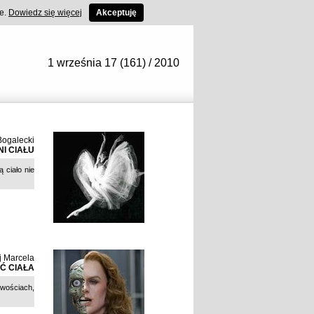
ce.
Dowiedz się więcej
Akceptuję
1 września 17 (161) / 2010
Bogalecki
NI CIAŁU
 ciało nie
j Marcela
AĆ CIAŁA
iwościach,