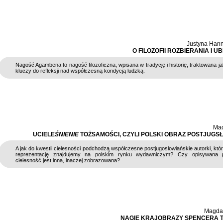
Justyna Han
O FILOZOFII ROZBIERANIA I U
Nagość Agambena to nagość filozoficzna, wpisana w tradycję i historię, traktowana ja
kluczy do refleksji nad współczesną kondycją ludzką.
Mac
UCIELE
ŚNIENIE
TOŻSAMOŚCI, CZYLI POLSKI OBRAZ POSTJUGS
A jak do kwestii cielesności podchodzą współczesne postjugosłowiańskie autorki, któ
reprezentację znajdujemy na polskim rynku wydawniczym? Czy opisywana 
cielesność jest inna, inaczej zobrazowana?
Magda 
NAGIE KRAJOBRAZY SPENCERA 