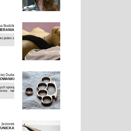
na Budzik
BIERANIA
ko jeden z
iej Duda
ŁOWANKI
rych sporą
przez nie
Jeziorek
TUNICKA