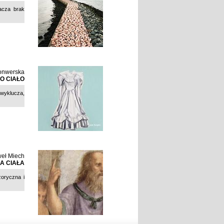
acza brak
onwerska
O CIAŁO
 wyklucza,
eł Miech
A CIAŁA
zoryczna i