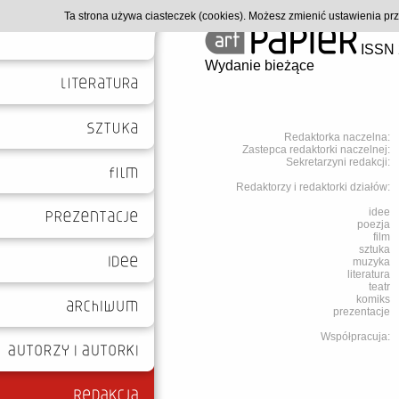
Ta strona używa ciasteczek (cookies). Możesz zmienić ustawienia p
ISSN 
Wydanie bieżące
Redaktorka naczelna:
Zastepca redaktorki naczelnej:
Sekretarzyni redakcji:
Redaktorzy i redaktorki działów:
idee
poezja
film
sztuka
muzyka
literatura
teatr
komiks
prezentacje
Współpracuja: