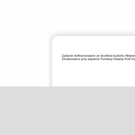
Zadanie dofinansowane ze środków budżetu Wojewó
Zrealizowano przy wsparciu Fundacji Otwarty Kod Kul