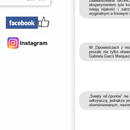
zaawansowana technic
eksperymentem tyle kon
swoją nijakość i zat
oryginalnym a liniowym
W „Opowieściach z mia
prozaik nie tylko otwa
Gabriela Garcii Marquez
„Święty od ćpunów” nie
odkrywczą, jednakże je
skonstruowanym, niezwy