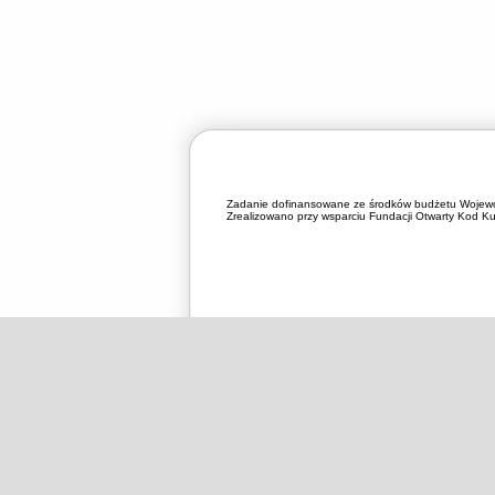
Zadanie dofinansowane ze środków budżetu Wojewó
Zrealizowano przy wsparciu Fundacji Otwarty Kod Kul