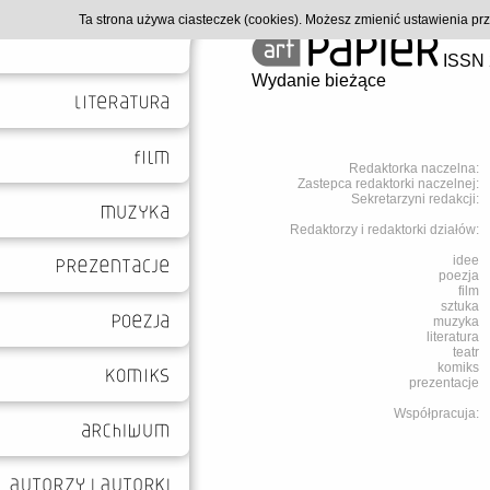
Ta strona używa ciasteczek (cookies). Możesz zmienić ustawienia p
ISSN 
Wydanie bieżące
Redaktorka naczelna:
Zastepca redaktorki naczelnej:
Sekretarzyni redakcji:
Redaktorzy i redaktorki działów:
idee
poezja
film
sztuka
muzyka
literatura
teatr
komiks
prezentacje
Współpracuja: