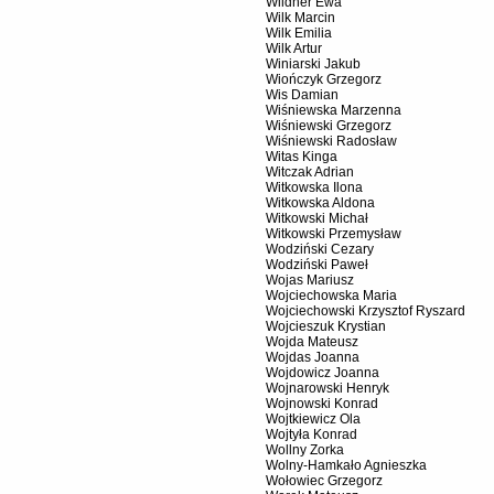
Wildner Ewa
Wilk Marcin
Wilk Emilia
Wilk Artur
Winiarski Jakub
Wiończyk Grzegorz
Wis Damian
Wiśniewska Marzenna
Wiśniewski Grzegorz
Wiśniewski Radosław
Witas Kinga
Witczak Adrian
Witkowska Ilona
Witkowska Aldona
Witkowski Michał
Witkowski Przemysław
Wodziński Cezary
Wodziński Paweł
Wojas Mariusz
Wojciechowska Maria
Wojciechowski Krzysztof Ryszard
Wojcieszuk Krystian
Wojda Mateusz
Wojdas Joanna
Wojdowicz Joanna
Wojnarowski Henryk
Wojnowski Konrad
Wojtkiewicz Ola
Wojtyła Konrad
Wollny Zorka
Wolny-Hamkało Agnieszka
Wołowiec Grzegorz