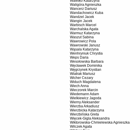
Waletko Katarzyna
Waligóra Agnieszka
Wancerz Dariusz
Wandachowicz Kuba
Wandzel Jacek
Wangin Jacek
Warbisch Marcel
Warchalska Agata
Warmuz Katarzyna
Waszut Sabina
Wawrowicz Pola
Wawrowski Janusz
Wąsala Katarzyna
Wenhryniuk Chrystia
Weps Daria
Wesołowska Barbara
Węcławek Dominika
Węgrzynek Krystian
Wiatrak Mariusz
Wicher Cezary
Widuch Magdalena
Wiech Anna
Wieczorek Marcin
Wiedemann Adam
Wielkiewicz Jagoda
Wierny Aleksander
Wierzba Arkadiusz
Wierzbicka Katarzyna
Wierzbińska Greta
Więcek-Gigla Aleksandra
Wiktorowska-Chmielewska Agnieszka
Wilczek Agata