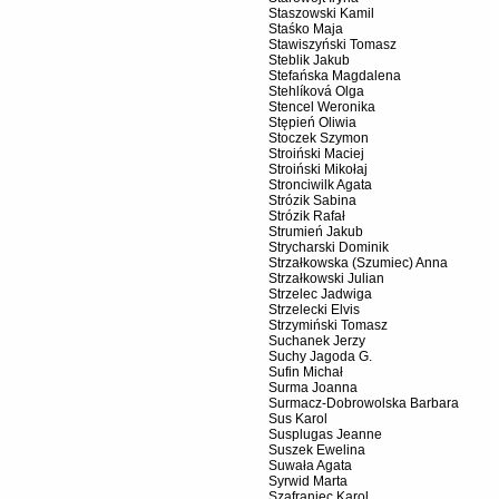
Staszowski Kamil
Staśko Maja
Stawiszyński Tomasz
Steblik Jakub
Stefańska Magdalena
Stehlíková Olga
Stencel Weronika
Stępień Oliwia
Stoczek Szymon
Stroiński Maciej
Stroiński Mikołaj
Stronciwilk Agata
Strózik Sabina
Strózik Rafał
Strumień Jakub
Strycharski Dominik
Strzałkowska (Szumiec) Anna
Strzałkowski Julian
Strzelec Jadwiga
Strzelecki Elvis
Strzymiński Tomasz
Suchanek Jerzy
Suchy Jagoda G.
Sufin Michał
Surma Joanna
Surmacz-Dobrowolska Barbara
Sus Karol
Susplugas Jeanne
Suszek Ewelina
Suwała Agata
Syrwid Marta
Szafraniec Karol