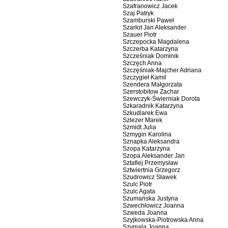
Szafranowicz Jacek
Szaj Patryk
Szamburski Paweł
Szarłot Jan Aleksander
Szauer Piotr
Szczepocka Magdalena
Szczerba Katarzyna
Szcześniak Dominik
Szczęch Anna
Szczęśniak-Majcher Adriana
Szczygieł Kamil
Szendera Małgorzata
Szerstobitow Zachar
Szewczyk-Świerniak Dorota
Szkaradnik Katarzyna
Szkudlarek Ewa
Szlezer Marek
Szmidt Julia
Szmygin Karolina
Sznapka Aleksandra
Szopa Katarzyna
Szopa Aleksander Jan
Sztafiej Przemysław
Sztwiertnia Grzegorz
Szudrowicz Sławek
Szulc Piotr
Szulc Agata
Szumańska Justyna
Szwechłowicz Joanna
Szweda Joanna
Szyjkowska-Piotrowska Anna
Szymala Joanna