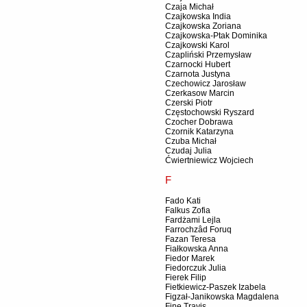
Czaja Michał
Czajkowska India
Czajkowska Zoriana
Czajkowska-Ptak Dominika
Czajkowski Karol
Czapliński Przemysław
Czarnocki Hubert
Czarnota Justyna
Czechowicz Jarosław
Czerkasow Marcin
Czerski Piotr
Częstochowski Ryszard
Czocher Dobrawa
Czornik Katarzyna
Czuba Michał
Czudaj Julia
Ćwiertniewicz Wojciech
F
Fado Kati
Falkus Zofia
Fardżami Lejla
Farrochzâd Foruq
Fazan Teresa
Fiałkowska Anna
Fiedor Marek
Fiedorczuk Julia
Fierek Filip
Fietkiewicz-Paszek Izabela
Figzał-Janikowska Magdalena
Fine Travis