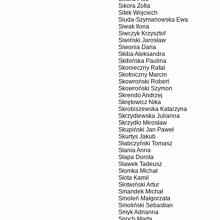
Sikora Zofia
Sitek Wojciech
Siuda-Szymanowska Ewa
Siwak Ilona
Siwczyk Krzysztof
Siwiński Jarosław
Siwonia Daria
Skiba Aleksandra
Skibińska Paulina
Skonieczny Rafał
Skotniczny Marcin
Skowroński Robert
Skowroński Szymon
Skrendo Andrzej
Skrętowicz Nika
Skrobiszewska Katarzyna
Skrzydlewska Julianna
Skrzydło Mirosław
Skupiński Jan Paweł
Skurtys Jakub
Słabczyński Tomasz
Słania Anna
Słapa Dorota
Sławek Tadeusz
Słomka Michał
Słota Kamil
Słotwiński Artur
Smandek Michał
Smoleń Małgorzata
Smoliński Sebastian
Smyk Adrianna
Snoch Marta