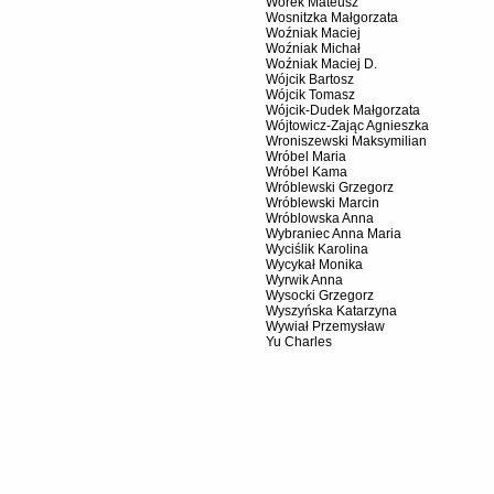
Worek Mateusz
Wosnitzka Małgorzata
Woźniak Maciej
Woźniak Michał
Woźniak Maciej D.
Wójcik Bartosz
Wójcik Tomasz
Wójcik-Dudek Małgorzata
Wójtowicz-Zając Agnieszka
Wroniszewski Maksymilian
Wróbel Maria
Wróbel Kama
Wróblewski Grzegorz
Wróblewski Marcin
Wróblowska Anna
Wybraniec Anna Maria
Wyciślik Karolina
Wycykał Monika
Wyrwik Anna
Wysocki Grzegorz
Wyszyńska Katarzyna
Wywiał Przemysław
Yu Charles