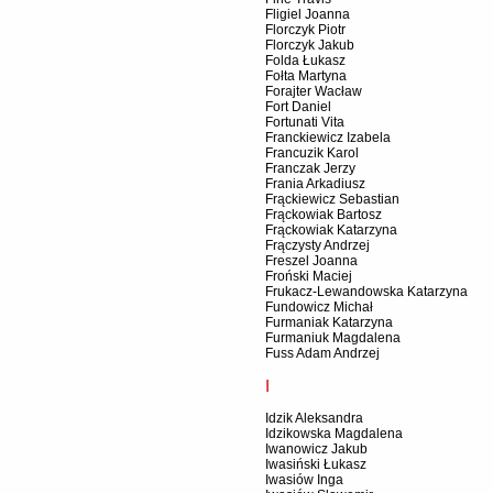
Fligiel Joanna
Florczyk Piotr
Florczyk Jakub
Folda Łukasz
Fołta Martyna
Forajter Wacław
Fort Daniel
Fortunati Vita
Franckiewicz Izabela
Francuzik Karol
Franczak Jerzy
Frania Arkadiusz
Frąckiewicz Sebastian
Frąckowiak Bartosz
Frąckowiak Katarzyna
Frączysty Andrzej
Freszel Joanna
Froński Maciej
Frukacz-Lewandowska Katarzyna
Fundowicz Michał
Furmaniak Katarzyna
Furmaniuk Magdalena
Fuss Adam Andrzej
I
Idzik Aleksandra
Idzikowska Magdalena
Iwanowicz Jakub
Iwasiński Łukasz
Iwasiów Inga