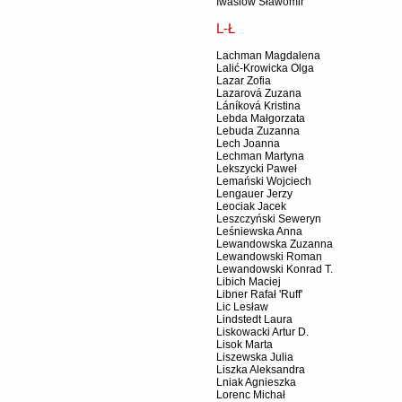
Iwasiów Sławomir
L-Ł
Lachman Magdalena
Lalić-Krowicka Olga
Lazar Zofia
Lazarová Zuzana
Láníková Kristina
Lebda Małgorzata
Lebuda Zuzanna
Lech Joanna
Lechman Martyna
Lekszycki Paweł
Lemański Wojciech
Lengauer Jerzy
Leociak Jacek
Leszczyński Seweryn
Leśniewska Anna
Lewandowska Zuzanna
Lewandowski Roman
Lewandowski Konrad T.
Libich Maciej
Libner Rafał 'Ruff'
Lic Lesław
Lindstedt Laura
Liskowacki Artur D.
Lisok Marta
Liszewska Julia
Liszka Aleksandra
Lniak Agnieszka
Lorenc Michał