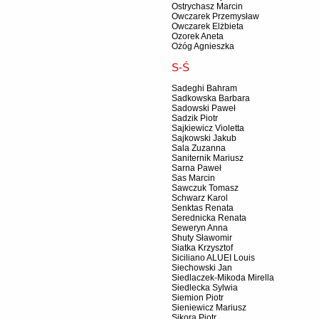
Ostrychasz Marcin
Owczarek Przemysław
Owczarek Elżbieta
Ozorek Aneta
Ożóg Agnieszka
S-Ś
Sadeghi Bahram
Sadkowska Barbara
Sadowski Paweł
Sadzik Piotr
Sajkiewicz Violetta
Sajkowski Jakub
Sala Zuzanna
Saniternik Mariusz
Sarna Paweł
Sas Marcin
Sawczuk Tomasz
Schwarz Karol
Senktas Renata
Serednicka Renata
Seweryn Anna
Shuty Sławomir
Siatka Krzysztof
Siciliano ALUEI Louis
Siechowski Jan
Siedlaczek-Mikoda Mirella
Siedlecka Sylwia
Siemion Piotr
Sieniewicz Mariusz
Sikora Piotr