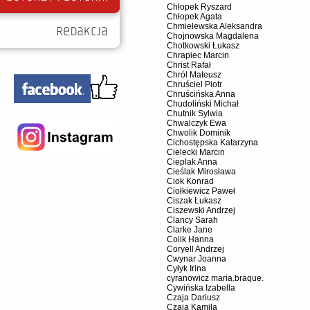
Chłopek Ryszard
Chłopek Agata
Chmielewska Aleksandra
Chojnowska Magdalena
Chotkowski Łukasz
Chrapiec Marcin
Christ Rafał
Chról Mateusz
Chruściel Piotr
Chruścińska Anna
Chudoliński Michał
Chutnik Sylwia
Chwalczyk Ewa
Chwolik Dominik
Cichostępska Katarzyna
Cielecki Marcin
Cieplak Anna
Cieślak Mirosława
Ciok Konrad
Ciołkiewicz Paweł
Ciszak Łukasz
Ciszewski Andrzej
Clancy Sarah
Clarke Jane
Colik Hanna
Coryell Andrzej
Cwynar Joanna
Cyłyk Irina
cyranowicz maria.braque.
Cywińska Izabella
Czaja Dariusz
Czaja Kamila