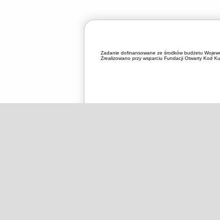
Zadanie dofinansowane ze środków budżetu Wojewó
Zrealizowano przy wsparciu Fundacji Otwarty Kod Kul