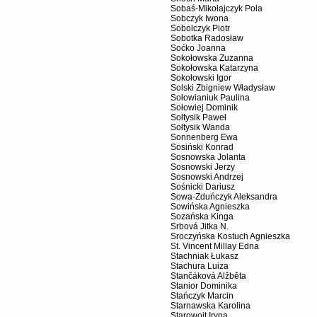
Sobaś-Mikołajczyk Pola
Sobczyk Iwona
Sobolczyk Piotr
Sobotka Radosław
Soćko Joanna
Sokołowska Zuzanna
Sokołowska Katarzyna
Sokołowski Igor
Solski Zbigniew Władysław
Sołowianiuk Paulina
Sołowiej Dominik
Sołtysik Paweł
Sołtysik Wanda
Sonnenberg Ewa
Sosiński Konrad
Sosnowska Jolanta
Sosnowski Jerzy
Sosnowski Andrzej
Sośnicki Dariusz
Sowa-Zduńczyk Aleksandra
Sowińska Agnieszka
Sozańska Kinga
Srbová Jitka N.
Sroczyńska Kostuch Agnieszka
St. Vincent Millay Edna
Stachniak Łukasz
Stachura Luiza
Stančáková Alžběta
Stanior Dominika
Stańczyk Marcin
Starnawska Karolina
Starowojt Iryna