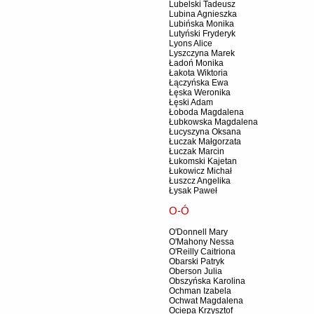
Lubelski Tadeusz
Lubina Agnieszka
Lubińska Monika
Lutyński Fryderyk
Lyons Alice
Lyszczyna Marek
Ładoń Monika
Łakota Wiktoria
Łączyńska Ewa
Łęska Weronika
Łęski Adam
Łoboda Magdalena
Łubkowska Magdalena
Łucyszyna Oksana
Łuczak Małgorzata
Łuczak Marcin
Łukomski Kajetan
Łukowicz Michał
Łuszcz Angelika
Łysak Paweł
O-Ó
O'Donnell Mary
O'Mahony Nessa
O'Reilly Caitriona
Obarski Patryk
Oberson Julia
Obszyńska Karolina
Ochman Izabela
Ochwat Magdalena
Ociepa Krzysztof