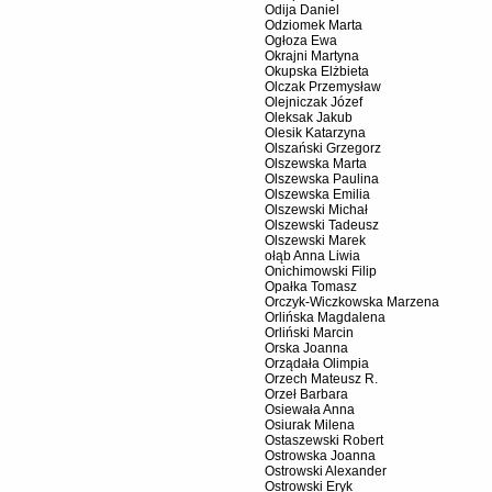
Odija Daniel
Odziomek Marta
Ogłoza Ewa
Okrajni Martyna
Okupska Elżbieta
Olczak Przemysław
Olejniczak Józef
Oleksak Jakub
Olesik Katarzyna
Olszański Grzegorz
Olszewska Marta
Olszewska Paulina
Olszewska Emilia
Olszewski Michał
Olszewski Tadeusz
Olszewski Marek
ołąb Anna Liwia
Onichimowski Filip
Opałka Tomasz
Orczyk-Wiczkowska Marzena
Orlińska Magdalena
Orliński Marcin
Orska Joanna
Orządała Olimpia
Orzech Mateusz R.
Orzeł Barbara
Osiewała Anna
Osiurak Milena
Ostaszewski Robert
Ostrowska Joanna
Ostrowski Alexander
Ostrowski Eryk