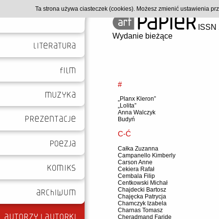
Ta strona używa ciasteczek (cookies). Możesz zmienić ustawienia p
ISSN 
Wydanie bieżące
#
„Planx Kleron”
„Lolita”
Anna Walczyk
Budyń
C-Ć
Całka Zuzanna
Campanello Kimberly
Carson Anne
Cekiera Rafał
Cembala Filip
Centkowski Michał
Chajdecki Bartosz
Chajęcka Patrycja
Chamczyk Izabela
Charnas Tomasz
Cheradmand Faride