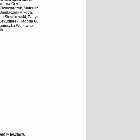
rbara Orzeł,
 Piwowarczyk, Mateusz
 Siedlaczek-Mikoda,
an Strzałkowski, Patryk
 Szkudlarek, Jagoda G.
gnieszka Wójtowicz-
ak
an w tekstach.