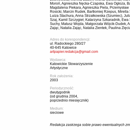
Moroń, Agnieszka Nęcka-Czapska, Ewa Ogłoza, Ba
Magdalena Piekara, Agnieszka Piela, Przemysław
Rosicki, Marcin Rudek, Bartłomiej Rzepus, Mirella
Luiza Stachura, Anna Strzałkowska (Szumiec), Juli
Szaj, Kamil Szczygieł, Katarzyna Szkaradnik, Ewa
Suchy, Matusz Wojda, Małgorzata Wójcik-Dudek, A
Zając, Natalia Zając, Natalia Zientek, Paulina Zięci
Adres do korespondencji:
ul. Radockiego 280/27
40-645 Katowice
artpapier.redakcja@gmail.com
Wydawca:
Katowickie Stowarzyszenie
Artystyczne
Rok założenia:
2003
Periodyczność:
dwutygodnik
(od grudnia 2004,
poprzednio miesięcznik)
Medium:
sieciowe
Redakcja zastrzega sobie prawo ewentualnych zmi