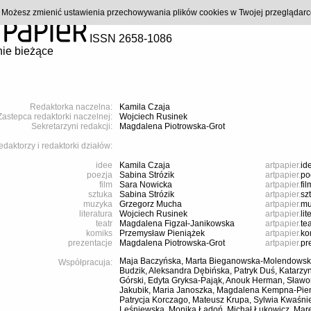
). Możesz zmienić ustawienia przechowywania plików cookies w Twojej przeglądar
ISSN 2658-1086
ie bieżące
Redaktorka naczelna:
Kamila Czaja
Zastepca redaktorki naczelnej:
Wojciech Rusinek
Sekretarzyni redakcji:
Magdalena Piotrowska-Grot
daktorzy i redaktorki działów:
idee
Kamila Czaja
artpapier.
id
poezja
Sabina Strózik
artpapier.
po
film
Sara Nowicka
artpapier.
fil
sztuka
Sabina Strózik
artpapier.
sz
muzyka
Grzegorz Mucha
artpapier.
mu
literatura
Wojciech Rusinek
artpapier.
lit
teatr
Magdalena Figzał-Janikowska
artpapier.
tea
komiks
Przemysław Pieniążek
artpapier.
ko
prezentacje
Magdalena Piotrowska-Grot
artpapier.
pr
Maja Baczyńska, Marta Bieganowska-Molendowsk
Współpracuja:
Budzik, Aleksandra Dębińska, Patryk Duś, Katarzy
Górski, Edyta Gryksa-Pająk, Anouk Herman, Sławo
Jakubik, Maria Janoszka, Magdalena Kempna-Pieni
Patrycja Korczago, Mateusz Krupa, Sylwia Kwaśn
Leśniewska, Monika Ładoń, Michał Łukowicz, Mare