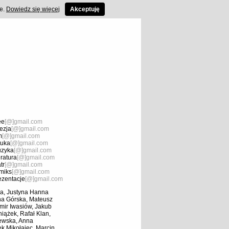
ce.
Dowiedz się więcej
Akceptuję
ee
[@]gmail.com
ezja
[@]gmail.com
m
[@]gmail.com
tuka
[@]gmail.com
zyka
[@]gmail.com
eratura
[@]gmail.com
tr
[@]gmail.com
miks
[@]gmail.com
ezentacje
[@]gmail.com
a, Justyna Hanna
na Górska, Mateusz
mir Iwasiów, Jakub
ążek, Rafał Klan,
iewska, Anna
k Mikołajec, Marcin