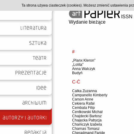
Ta strona używa ciasteczek (cookies). Możesz zmienić ustawienia p
ISSN 
Wydanie bieżące
#
„Planx Kleron”
„Lolita”
Anna Walczyk
Budyń
C-Ć
Całka Zuzanna
Campanello Kimberly
Carson Anne
Cekiera Rafał
Cembala Filip
Centkowski Michał
Chajdecki Bartosz
Chajęcka Patrycja
Chamczyk Izabela
Charnas Tomasz
Cheradmand Faride