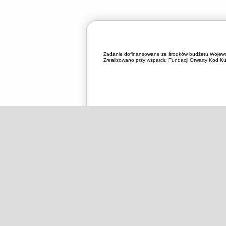
Zadanie dofinansowane ze środków budżetu Wojewó
Zrealizowano przy wsparciu Fundacji Otwarty Kod Kul