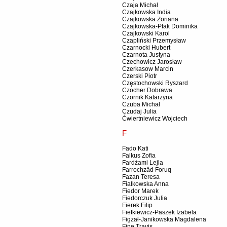
Czaja Michał
Czajkowska India
Czajkowska Zoriana
Czajkowska-Ptak Dominika
Czajkowski Karol
Czapliński Przemysław
Czarnocki Hubert
Czarnota Justyna
Czechowicz Jarosław
Czerkasow Marcin
Czerski Piotr
Częstochowski Ryszard
Czocher Dobrawa
Czornik Katarzyna
Czuba Michał
Czudaj Julia
Ćwiertniewicz Wojciech
F
Fado Kati
Falkus Zofia
Fardżami Lejla
Farrochzâd Foruq
Fazan Teresa
Fiałkowska Anna
Fiedor Marek
Fiedorczuk Julia
Fierek Filip
Fietkiewicz-Paszek Izabela
Figzał-Janikowska Magdalena
Fine Travis