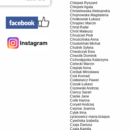
Chłopek Ryszard
Chłopek Agata
Chmielewska Aleksandra
Chojnowska Magdalena
Chotkowski Łukasz
Chrapiec Marcin
Christ Rafał
Chról Mateusz
Chruściel Piotr
Chruścińska Anna
Chudoliński Michał
Chutnik Sylwia
Chwalczyk Ewa
Chwolik Dominik
Cichostępska Katarzyna
Cielecki Marcin
Cieplak Anna
Cieślak Mirosława
Ciok Konrad
Ciołkiewicz Paweł
Ciszak Łukasz
Ciszewski Andrzej
Clancy Sarah
Clarke Jane
Colik Hanna
Coryell Andrzej
Cwynar Joanna
Cyłyk Irina
cyranowicz maria.braque.
Cywińska Izabella
Czaja Dariusz
Czaja Kamila