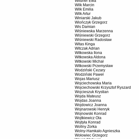
Wildner Ewa
Wilk Marcin
Wilk Emilia
Wilk Artur
Winiarski Jakub
Wiończyk Grzegorz
Wis Damian
Wiśniewska Marzenna
Wiśniewski Grzegorz
Wiśniewski Radosław
Witas Kinga
Witczak Adrian
Witkowska Ilona
Witkowska Aldona
Witkowski Michał
Witkowski Przemysław
Wodziński Cezary
Wodziński Paweł
Wojas Mariusz
Wojciechowska Maria
Wojciechowski Krzysztof Ryszard
Wojcieszuk Krystian
Wojda Mateusz
Wojdas Joanna
Wojdowicz Joanna
Wojnarowski Henryk
Wojnowski Konrad
Wojtkiewicz Ola
Wojtyła Konrad
Wollny Zorka
Wolny-Hamkało Agnieszka
Wołowiec Grzegorz