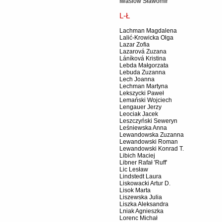
Iwasiów Sławomir
L-Ł
Lachman Magdalena
Lalić-Krowicka Olga
Lazar Zofia
Lazarová Zuzana
Láníková Kristina
Lebda Małgorzata
Lebuda Zuzanna
Lech Joanna
Lechman Martyna
Lekszycki Paweł
Lemański Wojciech
Lengauer Jerzy
Leociak Jacek
Leszczyński Seweryn
Leśniewska Anna
Lewandowska Zuzanna
Lewandowski Roman
Lewandowski Konrad T.
Libich Maciej
Libner Rafał 'Ruff'
Lic Lesław
Lindstedt Laura
Liskowacki Artur D.
Lisok Marta
Liszewska Julia
Liszka Aleksandra
Lniak Agnieszka
Lorenc Michał