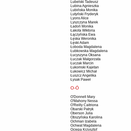
Lubelski Tadeusz
Lubina Agnieszka
Lubińska Monika
Lutyński Fryderyk
Lyons Alice
Lyszczyna Marek
Ładoń Monika
Łakota Wiktoria
Łączyńska Ewa
Łęska Weronika
Łęski Adam
Łoboda Magdalena
Łubkowska Magdalena
Łucyszyna Oksana
Łuczak Małgorzata
Łuczak Marcin
Łukomski Kajetan
Łukowicz Michał
Łuszcz Angelika
Łysak Paweł
O-Ó
O'Donnell Mary
O'Mahony Nessa
O'Reilly Caitriona
Obarski Patryk
Oberson Julia
Obszyńska Karolina
Ochman Izabela
Ochwat Magdalena
Ociepa Krzysztof