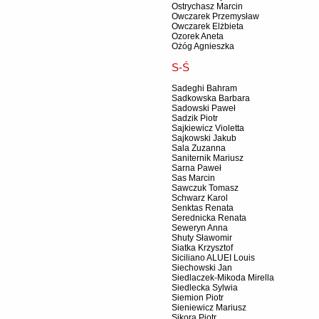
Ostrychasz Marcin
Owczarek Przemysław
Owczarek Elżbieta
Ozorek Aneta
Ożóg Agnieszka
S-Ś
Sadeghi Bahram
Sadkowska Barbara
Sadowski Paweł
Sadzik Piotr
Sajkiewicz Violetta
Sajkowski Jakub
Sala Zuzanna
Saniternik Mariusz
Sarna Paweł
Sas Marcin
Sawczuk Tomasz
Schwarz Karol
Senktas Renata
Serednicka Renata
Seweryn Anna
Shuty Sławomir
Siatka Krzysztof
Siciliano ALUEI Louis
Siechowski Jan
Siedlaczek-Mikoda Mirella
Siedlecka Sylwia
Siemion Piotr
Sieniewicz Mariusz
Sikora Piotr