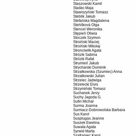
Staszowski Kamil
Staśko Maja
Stawiszyński Tomasz
Steblik Jakub
Stefańska Magdalena
Stehlíková Olga
Stencel Weronika
Stępień Oliwia
Stoczek Szymon
Stroiński Maciej
Stroiński Mikołaj
Stronciwilk Agata
Strózik Sabina
Strózik Rafał
Strumień Jakub
Strycharski Dominik
Strzałkowska (Szumiec) Anna
Strzałkowski Julian
Strzelec Jadwiga
Strzelecki Elvis
Strzymiński Tomasz
Suchanek Jerzy
Suchy Jagoda G.
Sufin Michał
Surma Joanna
Surmacz-Dobrowolska Barbara
Sus Karol
Susplugas Jeanne
Suszek Ewelina
Suwała Agata
Syrwid Marta
Szafraniec Karol