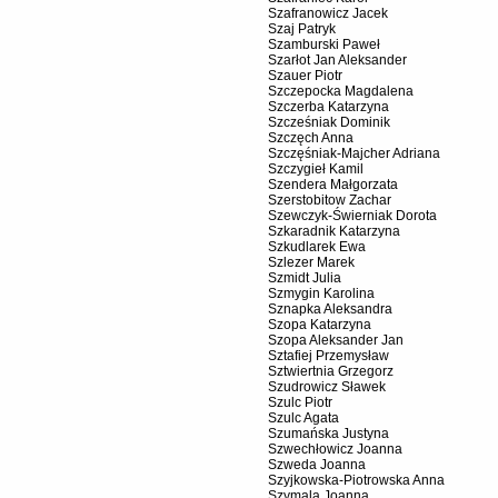
Szafranowicz Jacek
Szaj Patryk
Szamburski Paweł
Szarłot Jan Aleksander
Szauer Piotr
Szczepocka Magdalena
Szczerba Katarzyna
Szcześniak Dominik
Szczęch Anna
Szczęśniak-Majcher Adriana
Szczygieł Kamil
Szendera Małgorzata
Szerstobitow Zachar
Szewczyk-Świerniak Dorota
Szkaradnik Katarzyna
Szkudlarek Ewa
Szlezer Marek
Szmidt Julia
Szmygin Karolina
Sznapka Aleksandra
Szopa Katarzyna
Szopa Aleksander Jan
Sztafiej Przemysław
Sztwiertnia Grzegorz
Szudrowicz Sławek
Szulc Piotr
Szulc Agata
Szumańska Justyna
Szwechłowicz Joanna
Szweda Joanna
Szyjkowska-Piotrowska Anna
Szymala Joanna