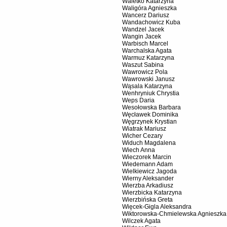
Waletko Katarzyna
Waligóra Agnieszka
Wancerz Dariusz
Wandachowicz Kuba
Wandzel Jacek
Wangin Jacek
Warbisch Marcel
Warchalska Agata
Warmuz Katarzyna
Waszut Sabina
Wawrowicz Pola
Wawrowski Janusz
Wąsala Katarzyna
Wenhryniuk Chrystia
Weps Daria
Wesołowska Barbara
Węcławek Dominika
Węgrzynek Krystian
Wiatrak Mariusz
Wicher Cezary
Widuch Magdalena
Wiech Anna
Wieczorek Marcin
Wiedemann Adam
Wielkiewicz Jagoda
Wierny Aleksander
Wierzba Arkadiusz
Wierzbicka Katarzyna
Wierzbińska Greta
Więcek-Gigla Aleksandra
Wiktorowska-Chmielewska Agnieszka
Wilczek Agata