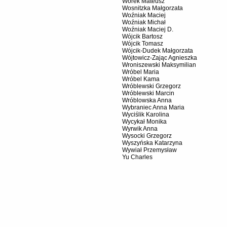
Worek Mateusz
Wosnitzka Małgorzata
Woźniak Maciej
Woźniak Michał
Woźniak Maciej D.
Wójcik Bartosz
Wójcik Tomasz
Wójcik-Dudek Małgorzata
Wójtowicz-Zając Agnieszka
Wroniszewski Maksymilian
Wróbel Maria
Wróbel Kama
Wróblewski Grzegorz
Wróblewski Marcin
Wróblowska Anna
Wybraniec Anna Maria
Wyciślik Karolina
Wycykał Monika
Wyrwik Anna
Wysocki Grzegorz
Wyszyńska Katarzyna
Wywiał Przemysław
Yu Charles