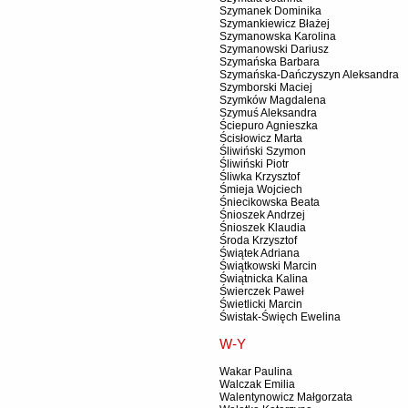
Szymanek Dominika
Szymankiewicz Błażej
Szymanowska Karolina
Szymanowski Dariusz
Szymańska Barbara
Szymańska-Dańczyszyn Aleksandra
Szymborski Maciej
Szymków Magdalena
Szymuś Aleksandra
Ściepuro Agnieszka
Ścisłowicz Marta
Śliwiński Szymon
Śliwiński Piotr
Śliwka Krzysztof
Śmieja Wojciech
Śniecikowska Beata
Śnioszek Andrzej
Śnioszek Klaudia
Środa Krzysztof
Świątek Adriana
Świątkowski Marcin
Świątnicka Kalina
Świerczek Paweł
Świetlicki Marcin
Świstak-Święch Ewelina
W-Y
Wakar Paulina
Walczak Emilia
Walentynowicz Małgorzata