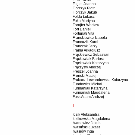
Fligiel Joanna
Florczyk Piotr
Florczyk Jakub
Folda Łukasz
Fołta Martyna
Forajter Wacław
Fort Daniel
Fortunati Vita
Franckiewicz Izabela
Francuzik Karol
Franczak Jerzy
Frania Arkadiusz
Frąckiewicz Sebastian
Frąckowiak Bartosz
Frąckowiak Katarzyna
Frączysty Andrzej
Freszel Joanna
Froński Maciej
Frukacz-Lewandowska Katarzyna
Fundowicz Michał
Furmaniak Katarzyna
Furmaniuk Magdalena
Fuss Adam Andrzej
I
Idzik Aleksandra
Idzikowska Magdalena
Iwanowicz Jakub
Iwasiński Łukasz
Iwasiów Inga