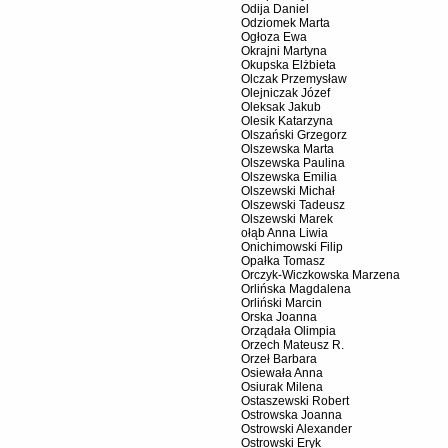
Odija Daniel
Odziomek Marta
Ogłoza Ewa
Okrajni Martyna
Okupska Elżbieta
Olczak Przemysław
Olejniczak Józef
Oleksak Jakub
Olesik Katarzyna
Olszański Grzegorz
Olszewska Marta
Olszewska Paulina
Olszewska Emilia
Olszewski Michał
Olszewski Tadeusz
Olszewski Marek
ołąb Anna Liwia
Onichimowski Filip
Opałka Tomasz
Orczyk-Wiczkowska Marzena
Orlińska Magdalena
Orliński Marcin
Orska Joanna
Orządała Olimpia
Orzech Mateusz R.
Orzeł Barbara
Osiewała Anna
Osiurak Milena
Ostaszewski Robert
Ostrowska Joanna
Ostrowski Alexander
Ostrowski Eryk