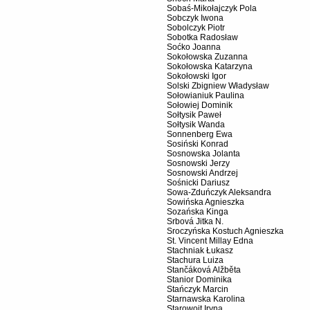
Sobaś-Mikołajczyk Pola
Sobczyk Iwona
Sobolczyk Piotr
Sobotka Radosław
Soćko Joanna
Sokołowska Zuzanna
Sokołowska Katarzyna
Sokołowski Igor
Solski Zbigniew Władysław
Sołowianiuk Paulina
Sołowiej Dominik
Sołtysik Paweł
Sołtysik Wanda
Sonnenberg Ewa
Sosiński Konrad
Sosnowska Jolanta
Sosnowski Jerzy
Sosnowski Andrzej
Sośnicki Dariusz
Sowa-Zduńczyk Aleksandra
Sowińska Agnieszka
Sozańska Kinga
Srbová Jitka N.
Sroczyńska Kostuch Agnieszka
St. Vincent Millay Edna
Stachniak Łukasz
Stachura Luiza
Stančáková Alžběta
Stanior Dominika
Stańczyk Marcin
Starnawska Karolina
Starowojt Iryna