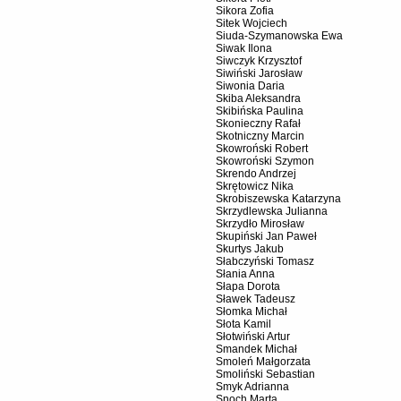
Sikora Zofia
Sitek Wojciech
Siuda-Szymanowska Ewa
Siwak Ilona
Siwczyk Krzysztof
Siwiński Jarosław
Siwonia Daria
Skiba Aleksandra
Skibińska Paulina
Skonieczny Rafał
Skotniczny Marcin
Skowroński Robert
Skowroński Szymon
Skrendo Andrzej
Skrętowicz Nika
Skrobiszewska Katarzyna
Skrzydlewska Julianna
Skrzydło Mirosław
Skupiński Jan Paweł
Skurtys Jakub
Słabczyński Tomasz
Słania Anna
Słapa Dorota
Sławek Tadeusz
Słomka Michał
Słota Kamil
Słotwiński Artur
Smandek Michał
Smoleń Małgorzata
Smoliński Sebastian
Smyk Adrianna
Snoch Marta