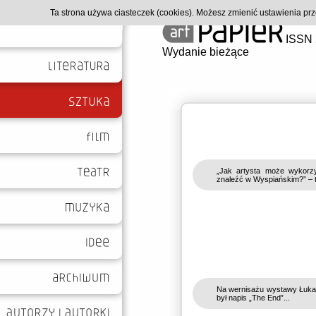
Ta strona używa ciasteczek (cookies). Możesz zmienić ustawienia p
ISSN 
Wydanie bieżące
„Jak artysta może wykorz
znaleźć w Wyspiańskim?” – t
Na wernisażu wystawy Łukas
był napis „The End”...