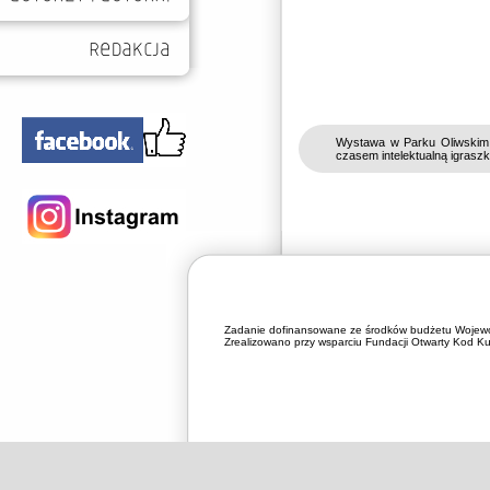
Wystawa w Parku Oliwskim w
czasem intelektualną igraszk
Zadanie dofinansowane ze środków budżetu Wojewó
Zrealizowano przy wsparciu Fundacji Otwarty Kod Kul