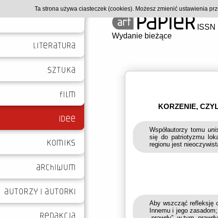
Ta strona używa ciasteczek (cookies). Możesz zmienić ustawienia p
ISSN 
Wydanie bieżące
KORZENIE, CZY
Współautorzy tomu
uni
się do patriotyzmu lok
regionu jest nieoczywis
Aby wszcząć refleksję o
Innemu i jego zasadom;
„prawdy”, w tym „prawd