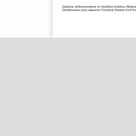
Zadanie dofinansowane ze środków budżetu Wojewó
Zrealizowano przy wsparciu Fundacji Otwarty Kod Kul