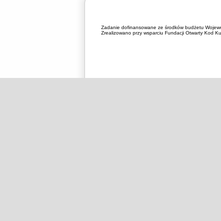
Zadanie dofinansowane ze środków budżetu Wojewó
Zrealizowano przy wsparciu Fundacji Otwarty Kod Kul