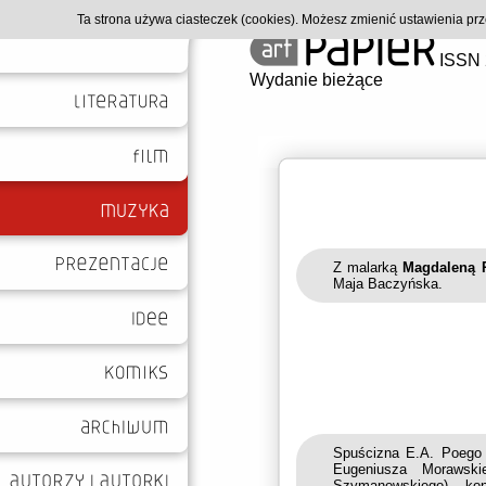
Ta strona używa ciasteczek (cookies). Możesz zmienić ustawienia p
ISSN 
Wydanie bieżące
Z malarką
Magdaleną 
Maja Baczyńska.
Spuścizna E.A. Poego 
Eugeniusza Morawski
Szymanowskiego), kon